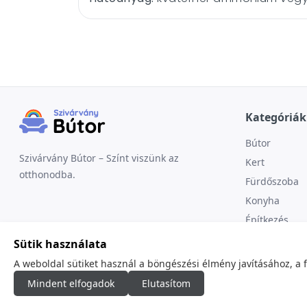
Kategóriák
Bútor
Szivárvány Bútor – Színt viszünk az
Kert
otthonodba.
Fürdőszoba
Konyha
Építkezés
Sütik használata
A weboldal sütiket használ a böngészési élmény javításához, a 
Mindent elfogadok
Elutasítom
© 2026
minden jog fenntartva.