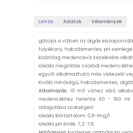
Leírás
Adatok
Vélemények
gátolja a vízben az algák elszaporod
folyékony, habzásmentes, pH semlege
kizárólag medencevíz kezelésére alka
ideális megoldás családi medencékhe
együtt alkalmazható más vízkezelő ve
Kiváló minőségű, habzásmentes, algátl
Alkalmazás:
10 m3 vízhez első alkalo
medencékhez hetente 50 - 150 ml. 
adagolása szükséges!
Ideális klórtartalom: 0,6-1mg/l
Ideális pH érték: 7,2-7,6.
Hatóanyag:
kvaterner ammónium vegy