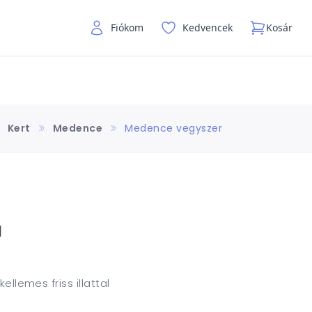
Fiókom
Kedvencek
Kosár
Kert
Medence
Medence vegyszer
l
ellemes friss illattal