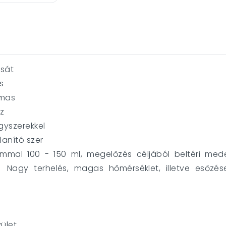
ását
s
lmas
z
gyszerekkel
anító szer
mmal 100 - 150 ml, megelőzés céljából beltéri mede
Nagy terhelés, magas hőmérséklet, illetve esőzé
ület