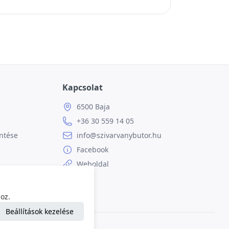
Kapcsolat
6500 Baja
+36 30 559 14 05
ntése
info@szivarvanybutor.hu
Facebook
Weboldal
oz.
Beállítások kezelése