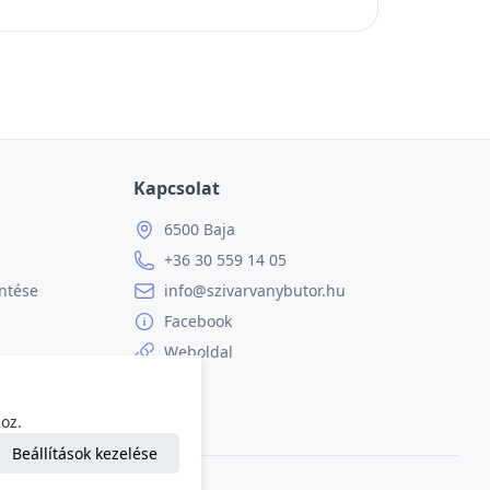
Kapcsolat
6500 Baja
+36 30 559 14 05
ntése
info@szivarvanybutor.hu
Facebook
Weboldal
oz.
Beállítások kezelése