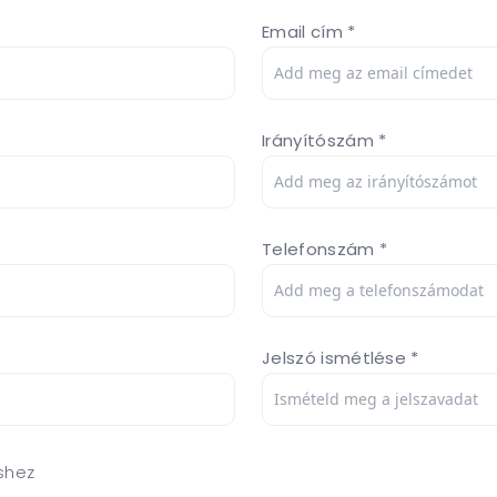
Email cím *
Irányítószám *
Telefonszám *
Jelszó ismétlése *
shez