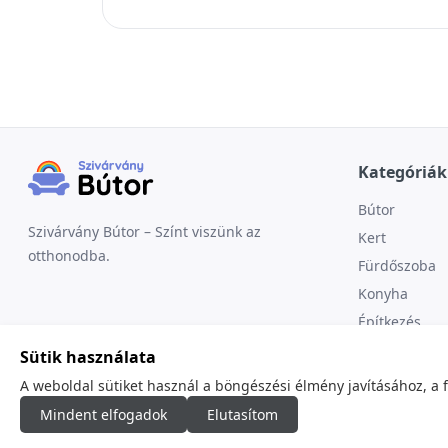
Kategóriák
Bútor
Szivárvány Bútor – Színt viszünk az
Kert
otthonodba.
Fürdőszoba
Konyha
Építkezés
Sütik használata
A weboldal sütiket használ a böngészési élmény javításához, a 
Mindent elfogadok
Elutasítom
© 2026
minden jog fenntartva.