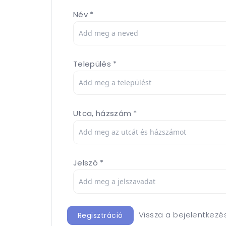
Név *
Település *
Utca, házszám *
Jelszó *
Vissza a bejelentkezé
Regisztráció