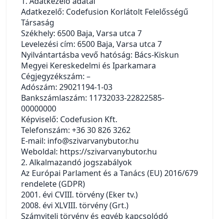
1. Adatkezelő adatai
Adatkezelő: Codefusion Korlátolt Felelősségű
Társaság
Székhely: 6500 Baja, Varsa utca 7
Levelezési cím: 6500 Baja, Varsa utca 7
Nyilvántartásba vevő hatóság: Bács-Kiskun
Megyei Kereskedelmi és Iparkamara
Cégjegyzékszám: –
Adószám: 29021194-1-03
Bankszámlaszám: 11732033-22822585-
00000000
Képviselő: Codefusion Kft.
Telefonszám: +36 30 826 3262
E-mail: info@szivarvanybutor.hu
Weboldal:
https://szivarvanybutor.hu
2. Alkalmazandó jogszabályok
Az Európai Parlament és a Tanács (EU) 2016/679
rendelete (GDPR)
2001. évi CVIII. törvény (Eker tv.)
2008. évi XLVIII. törvény (Grt.)
Számviteli törvény és egyéb kapcsolódó