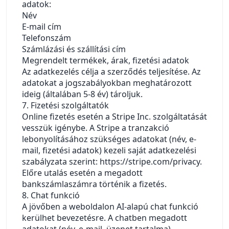
adatok:
Név
E-mail cím
Telefonszám
Számlázási és szállítási cím
Megrendelt termékek, árak, fizetési adatok
Az adatkezelés célja a szerződés teljesítése. Az
adatokat a jogszabályokban meghatározott
ideig (általában 5-8 év) tároljuk.
7. Fizetési szolgáltatók
Online fizetés esetén a Stripe Inc. szolgáltatását
vesszük igénybe. A Stripe a tranzakció
lebonyolításához szükséges adatokat (név, e-
mail, fizetési adatok) kezeli saját adatkezelési
szabályzata szerint:
https://stripe.com/privacy
.
Előre utalás esetén a megadott
bankszámlaszámra történik a fizetés.
8. Chat funkció
A jövőben a weboldalon AI-alapú chat funkció
kerülhet bevezetésre. A chatben megadott
adatokat (név, e-mail, üzenet tartalma)