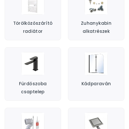
Törölközőszárító
Zuhanykabin
radiátor
alkatrészek
Fürdőszoba
Kádparaván
csaptelep