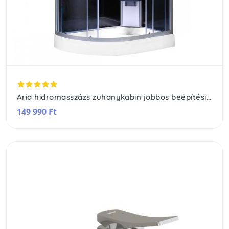
Aria hidromasszázs zuhanykabin jobbos beépítési oldallal
149 990 Ft