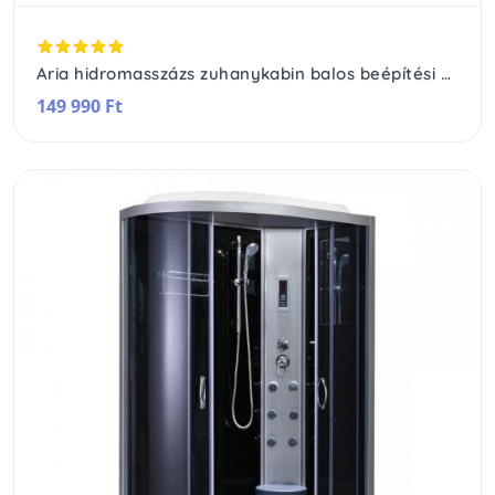
Aria hidromasszázs zuhanykabin balos beépítési oldallal
149 990 Ft