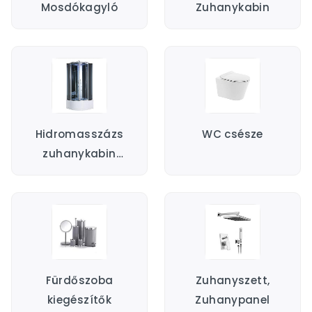
Mosdókagyló
Zuhanykabin
Hidromasszázs
WC csésze
zuhanykabin
káddal
Fürdőszoba
Zuhanyszett,
kiegészítők
Zuhanypanel