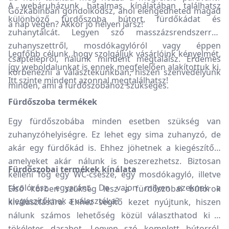
A webáruházunk hatalmas kínálatában találhatsz
Gőzkabinban gondolkodsz, ahol elengedheted magad
különböző fürdőszoba bútort, fürdőkádat és
a nap végén? Akkor jó helyen jársz!
zuhanytálcát. Legyen szó masszázsrendszerről,
zuhanyszettről, mosdókagylóról vagy éppen
Legfőbb célunk, hogy szolgáljuk vásárlóink kényelmét,
csaptelepről, nálunk mindent megtalálsz. Érdemes
így weboldalunkat is ennek megfelelően alakítottuk ki.
körbenézni a választékunkban, hiszen szenvedélyünk
Itt szinte mindent azonnal megtalálhatsz!
minden, ami a fürdőszobához szükséges.
Fürdőszoba termékek
Egy fürdőszobába minden esetben szükség van
zuhanyzóhelyiségre. Ez lehet egy sima zuhanyzó, de
akár egy fürdőkád is. Ehhez jöhetnek a kiegészítők,
amelyeket akár nálunk is beszerezhetsz. Biztosan
Fürdőszobai termékek kínálata
kelleni fog egy WC-csésze, egy mosdókagyló, illetve
tárolórész egyaránt. De vajon milyen ezeknek a
Első körben szükség lesz a fürdőszobai bútorok
kiegészítőknek a választéka?
kiválasztására. Ehhez segítő kezet nyújtunk, hiszen
nálunk számos lehetőség közül választhatod ki a
tökéletes darabot. Legyen szó komplett bútorról,