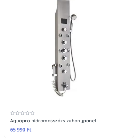
Aquapro hidromasszázs zuhanypanel
65 990 Ft