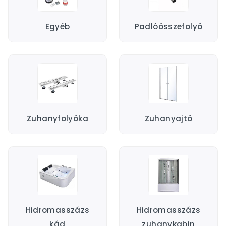
Egyéb
Padlóösszefolyó
Zuhanyfolyóka
Zuhanyajtó
Hidromasszázs
Hidromasszázs
kád
zuhanykabin