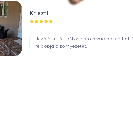
Henrietta
"Nagyon megvagyok elégedve a termékünk
teraszt tudtam varázsolni az önök segítség
is bizonyítják! "