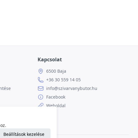
Kapcsolat
6500 Baja
+36 30 559 14 05
ntése
info@szivarvanybutor.hu
Facebook
Weboldal
oz.
Beállítások kezelése