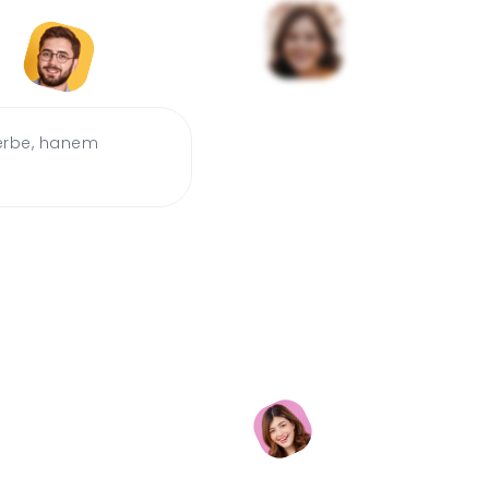
kel! Gyönyörű
ével, de ezt a képek