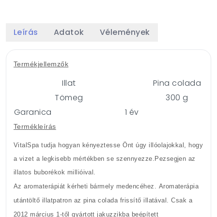
Leírás
Adatok
Vélemények
Termékjellemzők
Illat
Pina colada
Tömeg
300 g
Garanica
1 év
Termékleírás
VitalSpa tudja hogyan kényeztesse Önt úgy illóolajokkal, hogy
a vizet a legkisebb mértékben se szennyezze.Pezsegjen az
illatos buborékok millióival.
Az aromaterápiát kérheti bármely medencéhez.
Aromaterápia
utántöltő illatpatron az pina colada frissítő illatával.
Csak a
2012 március 1-től gyártott jakuzzikba beépített