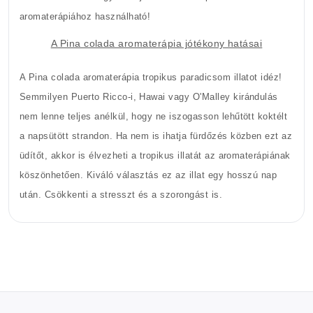
aromaterápiához használható!
A Pina colada aromaterápia jótékony hatásai
A Pina colada aromaterápia tropikus paradicsom illatot idéz!
Semmilyen Puerto Ricco-i, Hawai vagy O'Malley kirándulás
nem lenne teljes anélkül, hogy ne iszogasson lehűtött koktélt
a napsütött strandon. Ha nem is ihatja fürdőzés közben ezt az
üdítőt, akkor is élvezheti a tropikus illatát az aromaterápiának
köszönhetően. Kiváló választás ez az illat egy hosszú nap
után. Csökkenti a stresszt és a szorongást is.