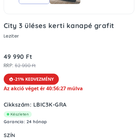
City 3 üléses kerti kanapé grafit
Leziter
49 990 Ft
RRP:
62 990 Ft
-21% KEDVEZMÉNY
Az akció véget ér 40:56:27 múlva
Cikkszám: LBIC3K-GRA
Készleten
Garancia: 24 hónap
SZÍN