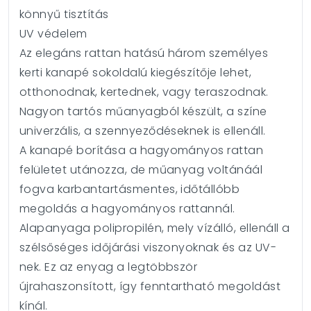
könnyű tisztítás
UV védelem
Az elegáns rattan hatású három személyes
kerti kanapé sokoldalú kiegészítője lehet,
otthonodnak, kertednek, vagy teraszodnak.
Nagyon tartós műanyagból készült, a színe
univerzális, a szennyeződéseknek is ellenáll.
A kanapé borítása a hagyományos rattan
felületet utánozza, de műanyag voltánáál
fogva karbantartásmentes, időtállóbb
megoldás a hagyományos rattannál.
Alapanyaga polipropilén, mely vízálló, ellenáll a
szélsőséges időjárási viszonyoknak és az UV-
nek. Ez az enyag a legtöbbször
újrahaszonsított, így fenntartható megoldást
kínál.