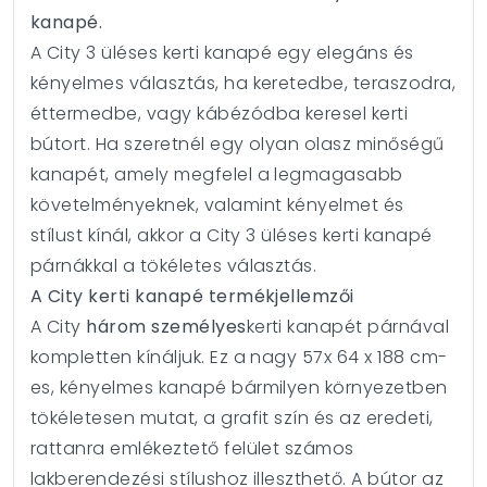
kanapé.
A City 3 üléses kerti kanapé egy elegáns és
kényelmes választás, ha keretedbe, teraszodra,
éttermedbe, vagy kábézódba keresel kerti
bútort. Ha szeretnél egy olyan olasz minőségű
kanapét, amely megfelel a legmagasabb
követelményeknek, valamint kényelmet és
stílust kínál, akkor a City 3 üléses kerti kanapé
párnákkal a tökéletes választás.
A City kerti kanapé termékjellemzői
A City
három személyes
kerti kanapét párnával
kompletten kínáljuk. Ez a nagy 57x 64 x 188 cm-
es, kényelmes kanapé bármilyen környezetben
tökéletesen mutat, a grafit szín és az eredeti,
rattanra emlékeztető felület számos
lakberendezési stílushoz illeszthető. A bútor az