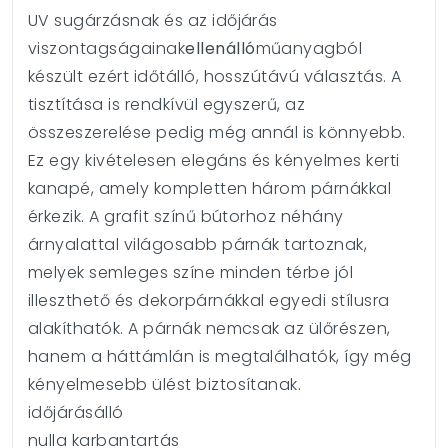
UV sugárzásnak és az időjárás
viszontagságainak
ellenálló
műanyagból
készült ezért időtálló, hosszútávú választás.
A
tisztítása is rendkívül egyszerű, az
összeszerelése pedig még annál is könnyebb.
Ez egy kivételesen elegáns és kényelmes kerti
kanapé, amely kompletten három párnákkal
érkezik. A grafit színű bútorhoz néhány
árnyalattal világosabb párnák tartoznak,
melyek semleges színe minden térbe jól
illeszthető és dekorpárnákkal egyedi stílusra
alakíthatók. A párnák nemcsak az ülőrészen,
hanem a háttámlán is megtalálhatók, így még
kényelmesebb ülést biztosítanak.
időjárásálló
nulla karbantartás