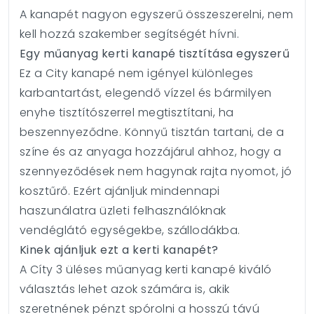
A kanapét nagyon egyszerű összeszerelni, nem
kell hozzá szakember segítségét hívni.
Egy műanyag kerti kanapé tisztítása egyszerű
Ez a City kanapé nem igényel különleges
karbantartást, elegendő vízzel és bármilyen
enyhe tisztítószerrel megtisztítani, ha
beszennyeződne. Könnyű tisztán tartani, de a
színe és az anyaga hozzájárul ahhoz, hogy a
szennyeződések nem hagynak rajta nyomot, jó
kosztűrő. Ezért ajánljuk mindennapi
haszunálatra üzleti felhasználóknak
vendéglátó egységekbe, szállodákba.
Kinek ajánljuk ezt a kerti kanapét?
A Cíty 3 üléses műanyag kerti kanapé kiváló
választás lehet azok számára is, akik
szeretnének pénzt spórolni a hosszú távú