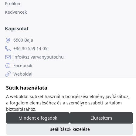
Profilom
Kedvencek
Kapcsolat
6500 Baja
+36 30 559 14 05
info@szivarvanybutor.hu
Facebook
Weboldal
Sütik használata
A weboldal sütiket használ a böngészési élmény javításához,
a forgalom elemzéséhez és a személyre szabott tartalom
© 2026
minden jog fenntartva.
biztosításához.
Mindent elfogadok
Elutasítom
Beállítások kezelése