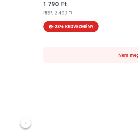
1 790 Ft
RRP:
2 490 Ft
-28% KEDVEZMÉNY
Nem meg