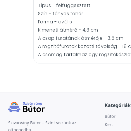
Típus - felfüggesztett
Szín - fényes fehér
Forma - ovális
Kimeneti átmérő - 4,3 cm
A csap furatának átmérője - 3,5 cm
A rögzítőfuratok közötti távolság - 18 
A csomag tartalmaz egy rögzítőkészlet
Kategóriák
Bútor
Szivárvány Bútor – Színt viszünk az
Kert
otthonodba.