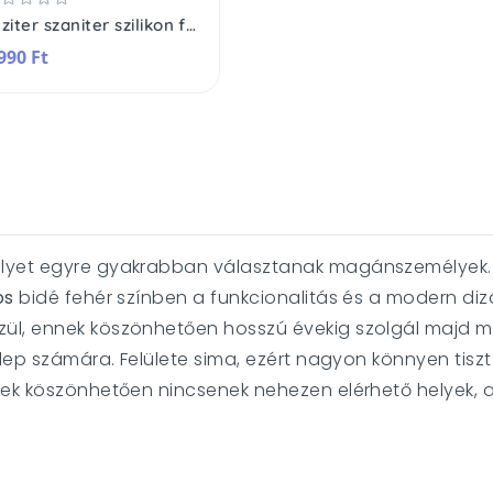
Leziter szaniter szilikon fehér
990 Ft
lyet egyre gyakrabban választanak magánszemélyek. Ma
os
bidé fehér színben a funkcionalitás és a modern diz
ül, ennek köszönhetően hosszú évekig szolgál majd mi
lep számára. Felülete sima, ezért nagyon könnyen tisztít
knek köszönhetően nincsenek nehezen elérhető helyek,