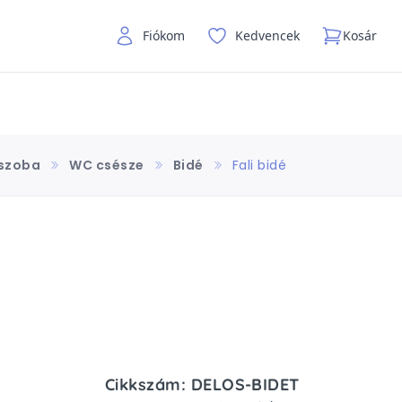
Fiókom
Kedvencek
Kosár
szoba
WC csésze
Bidé
Fali bidé
Cikkszám: DELOS-BIDET