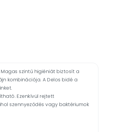
gas szintű higiéniát biztosít a
ájn kombinációja. A Delos bidé a
nket.
ható. Ezenkívül rejtett
 ahol szennyeződés vagy baktériumok