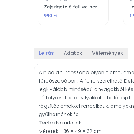
Zajszigetelő fali wc-hez és bidé-hez 39x42x1 cm
990 Ft
1 
Leírás
Adatok
Vélemények
A bidé a fürdőszoba olyan eleme, ame
fürdőszobában. A falra szerelhető
Del
legkiválóbb minőségű anyagokból kész
Túlfolyóval és egy lyukkal a bidé cspte
rögzítőelemekkel rendelkezik, amelye
gyűlhetnének fel.
Technikai adatok:
Méretek - 36 × 49 × 32 cm