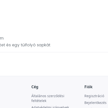
cm
et és egy túlfolyó sapkát
Cég
Fiók
Általános szerződési
Regisztráció
feltételek
Bejelentkezés
Adatvédelmi irányelvek