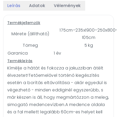
Leírás
Adatok
Vélemények
Termékjellemzők
175cm–235x1900–250x800
Mérete (állítható)
105cm
Tömeg
5 kg
Garanica
1 év
Termékleírás
Kímélje a hátát és fokozza a jakuzziban átélt
élvezetet!
Tetőemelővel történő kiegészítés
esetén a borítás eltávolítása - akár egyedül is
végezhető - minden eddiginél egyszerűbb, s
már készen is áll, hogy megmártózzon a meleg,
simogató medencevízben.
A medence oldala
és a fal mellett legalább 60cm-es helyet kell