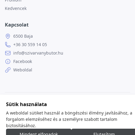
Kedvencek
Kapcsolat
6500 Baja
+36 30 559 14 05
info@szivarvanybutor.hu
Facebook
Weboldal
© 2026
minden jog fenntartva.
Sütik használata
A weboldal sütiket használ a böngészési élmény javításához, a
forgalom elemzéséhez és a személyre szabott tartalom
biztosításához.
Mindent elfogadok
Elutasítom