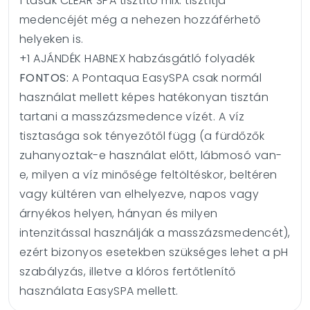
1 tasak CLEAR SPA tisztító mix: tisztítja
medencéjét még a nehezen hozzáférhető
helyeken is.
+1 AJÁNDÉK HABNEX habzásgátló folyadék
FONTOS:
A Pontaqua EasySPA csak normál
használat mellett képes hatékonyan tisztán
tartani a masszázsmedence vízét. A víz
tisztasága sok tényezőtől függ (a fürdőzők
zuhanyoztak-e használat előtt, lábmosó van-
e, milyen a víz minősége feltöltéskor, beltéren
vagy kültéren van elhelyezve, napos vagy
árnyékos helyen, hányan és milyen
intenzitással használják a masszázsmedencét),
ezért bizonyos esetekben szükséges lehet a pH
szabályzás, illetve a klóros fertőtlenítő
használata EasySPA mellett.