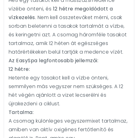
Heti egy tasakot kell a masszázsmedence
vízébe önteni, és
12 hétre megoldódott a
vízkezelés
. Nem kell összetevőket mérni, csak
sorban beletenni a tasakok tartalmát a vízbe,
és keringetni azt. A csomag háromféle tasakot
tartalmaz, amik 12 héten át egészséges
határértékeken belül tartják a medence vízét.
Az EasySpa legfontosabb jellemzői:
12 hétre:
Hetente egy tasakot kell a vízbe önteni,
semmilyen más vegyszer nem szükséges. A 12
hét végén ajánlott a vizet lecserélni és
újrakezdeni a ciklust.
Tartalma:
A csomag különleges vegyszermixet tartalmaz,
amiben van aktív oxigénes fertőtlenítő és