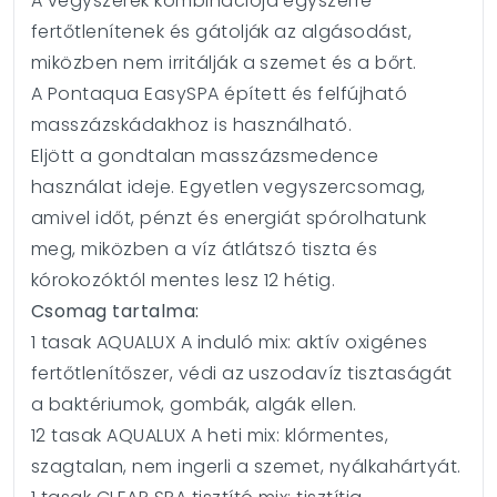
A vegyszerek kombinációja egyszerre
fertőtlenítenek és gátolják az algásodást,
miközben nem irritálják a szemet és a bőrt.
A Pontaqua EasySPA épített és felfújható
masszázskádakhoz is használható.
Eljött a gondtalan masszázsmedence
használat ideje. Egyetlen vegyszercsomag,
amivel időt, pénzt és energiát spórolhatunk
meg, miközben a víz átlátszó tiszta és
kórokozóktól mentes lesz 12 hétig.
Csomag tartalma:
1 tasak AQUALUX A induló mix: aktív oxigénes
fertőtlenítőszer, védi az uszodavíz tisztaságát
a baktériumok, gombák, algák ellen.
12 tasak AQUALUX A heti mix: klórmentes,
szagtalan, nem ingerli a szemet, nyálkahártyát.