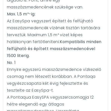
algaölő is. Pont, amire egy
masszázsmedencének szüksége van.
Max. 1,5 m³-ig:
Az EasySpa vegyszert épített és felfújható
masszázsmedencék vízének tisztán tartására
terveztük. Maximum 1,5 m³ vizet képes
hatékonyan fertőtleníteni.
Kompatibilis minden
felfújható és épített masszázsmedencével
1500 literig.
No. 1
Ennyire egyszerű masszázsmedence vízkezelő
csomag nem létezett korábban. A Pontaqa
vegyészcsapata két évig fejlesztette és
tesztelte az EasySpa-t.
A Pontaqua EasySPA vegyszercsomagja 12
hétre elegendő egy átlagos