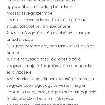
masszázsmedencéhez. Használata
egyszerűbb, mint eddig bármilyen
masszázsvegyszer mixé:
1.
A masszázsmedence feltöltése után az
induló tasakot kell a vízbe önteni
2.
A víz átforgatás után az első heti tasakot
öntsd a vízbe
3.
Ezután hetente egy heti tasakot kell a vízbe
önteni
4.
Ha elfogytak a tasakok, jöhet a záró
vegyszer, majd átforgatás után a leengedés
és a vízcsere.
A víz kémiai jellemzőit nem szükséges mérni, a
vegyszercsomagot úgy tervezték meg a
Pontaqua vegyészei, hogy mindig a megfelelő
értékhatárokon belül tartsák a vizet.