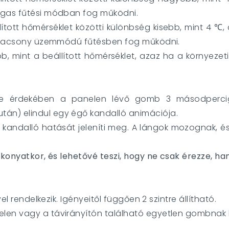
agas fűtési módban fog működni.
lított hőmérséklet közötti különbség kisebb, mint 4 ℃,
z alacsony üzemmódú fűtésben fog működni.
, mint a beállított hőmérséklet, azaz ha a környeze
se érdekében a panelen lévő gomb 3 másodpercig
án) elindul egy égő kandalló animációja.
kandalló hatását jeleníti meg. A lángok mozognak, és
lkonyatkor, és lehetővé teszi, hogy ne csak érezze, han
el rendelkezik. Igényeitől függően 2 szintre állítható.
elen vagy a távirányítón található egyetlen gombnak