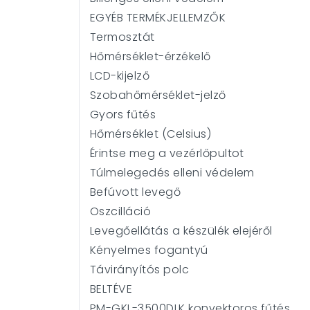
EGYÉB TERMÉKJELLEMZŐK
Termosztát
Hőmérséklet-érzékelő
LCD-kijelző
Szobahőmérséklet-jelző
Gyors fűtés
Hőmérséklet (Celsius)
Érintse meg a vezérlőpultot
Túlmelegedés elleni védelem
Befúvott levegő
Oszcilláció
Levegőellátás a készülék elejéről
Kényelmes fogantyú
Távirányítós polc
BELTÉVE
PM-GKL-3500DLK konvektoros fűtés