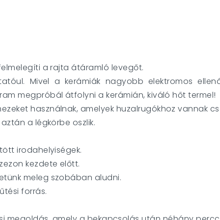
elmelegíti a rajta átáramló levegőt.
tatóul. Mivel a kerámiák nagyobb elektromos ellenál
am megpróbál átfolyni a kerámián, kiváló hőt termel!
mezeket használnak, amelyek huzalrugókhoz vannak cs
aztán a légkörbe oszlik.
ött irodahelyiségek.
zezon kezdete előtt.
retünk meleg szobában aludni.
tési forrás.
tési megoldás, amely a bekapcsolás után néhány percce