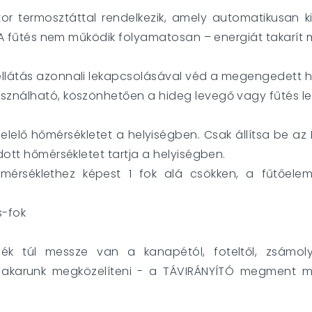
or termosztáttal rendelkezik, amely automatikusan ki
t. A fűtés nem működik folyamatosan – energiát takarít 
llátás azonnali lekapcsolásával véd a megengedett hő
asználható, köszönhetően a hideg levegő vagy fűtés 
gfelelő hőmérsékletet a helyiségben. Csak állítsa be 
dott hőmérsékletet tartja a helyiségben.
őmérséklethez képest 1 fok alá csökken, a fűtőelem
s-fok
ék túl messze van a kanapétól, foteltől, zsámol
karunk megközelíteni - a TÁVIRÁNYÍTÓ megment m