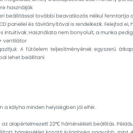
ére használják.
ri beállítással további beavatkozás nélkül fenntartja 
CD panellel és távirányítóval is rendelkezik. Felejtsd e
 intuitívak. Használata nem bonyolult, a munka pedig t
 ventilátor
azítjuk. A fűtőelem teljesítményének egyszerű átka
l lehet beállítani
 a kályha minden helyiségben jól elfér.
 alapértelmezett 22℃ hőmérsékleti beállítás. Például
llított hőmérséklet közötti különbség nagyobb, mint 