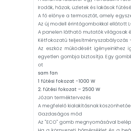
Irodák, házak, üzletek és lakások fűtés
A fő előnye a termosztát, amely egysze
Az új modell érintőgombokkal ellátott L
A panelen látható mutatók világosak és
Kétfokozatú teljesítményszabályozás +
Az eszköz működését igényeinkhez ig
egyetlen gombja biztosítja. Egy gombba
ot
sam fan
1 fűtési fokozat -1000 W
2. fűtési fokozat – 2500 W
Józan terméktervezés
A megfelelő kialakításnak köszönhetően
Gazdaságos mód
Az "ECO" gomb megnyomásával belép az
Ha a környezeti hőmérséklet és a beá