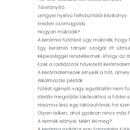
Távirányító
Lengyel nyelvű felhasználói kézikönyv
Eredeti csomagolás
Hogyan működik?
A kerámia fűtőtest úgy működik, hogy f
Egy kerámia tányér szolgál itt útmu
képességgel rendelkeznek. Ahogy az ár
Ezek a radiátorok hővezető kerámiale
A kerámialemezek elnyelik a hőt, amely 
Alkalmazási példák
Fűtést igénylő vagy egyáltalán nem fűt
Ideális megoldás lakásokhoz a fűtési s
Hasznos lesz egy lakóautónak, ha sze
Olyan telken, ahol gyakran nincs más fű
A termék előnyei. Miért éri meg?
A kerámia radiátor egy forradalmi fű