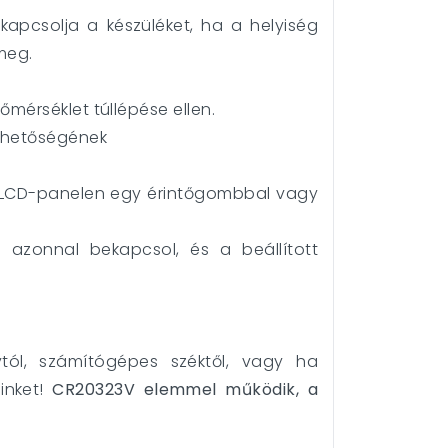
kapcsolja a készüléket, ha a helyiség
meg.
mérséklet túllépése ellen.
lehetőségének
az LCD-panelen egy érintőgombbal vagy
 azonnal bekapcsol, és a beállított
ytól, számítógépes széktől, vagy ha
inket!
CR20323V elemmel működik, a