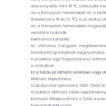
alacsonyabb, mint 18 ℃, a készülék m
Ha a környezeti hőmérséklet és a beál
(beleértve a 18 és 22 ℃), a az eszkö
Ha a környezeti hőmérséklet magasabb
ventilátor működik.
Elektromos kandalló
Az otthonos hangulat megteremté
távirányító gombjának megnyomása ut
A projektor egy hagyományos otthoni 
a szobában.
Ez a hatás jól látható sötétben vagy a
Állítható teljesítmény
Szabályozási tartomány 1000–2500 W
A radiátor állítható fűtési teljesítménny
Könnyen átkapcsolható a fűtés a pan
Energiatakarékosság