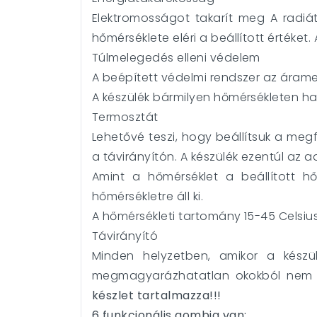
Elektromosságot takarít meg A radiát
hőmérséklete eléri a beállított értéke
Túlmelegedés elleni védelem
A beépített védelmi rendszer az árame
A készülék bármilyen hőmérsékleten h
Termosztát
Lehetővé teszi, hogy beállítsuk a me
a távirányítón. A készülék ezentúl az a
Amint a hőmérséklet a beállított h
hőmérsékletre áll ki.
A hőmérsékleti tartomány 15-45 Celsiu
Távirányító
Minden helyzetben, amikor a készül
megmagyarázhatatlan okokból nem a
készlet tartalmazza!!!
6 funkcionális gombja van: