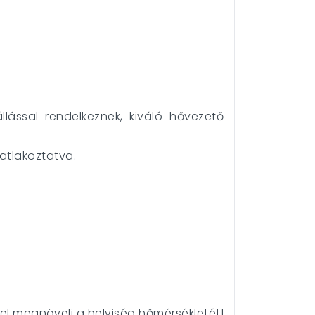
lással rendelkeznek, kiváló hővezető
atlakoztatva.
l megnöveli a helyiség hőmérsékletét!