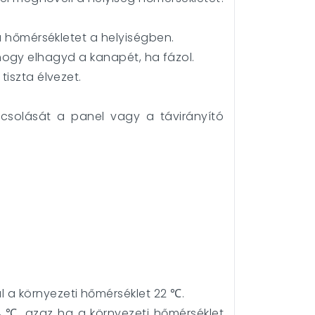
a hőmérsékletet a helyiségben.
l, hogy elhagyd a kanapét, ha fázol.
iszta élvezet.
pcsolását a panel vagy a távirányító
 a környezeti hőmérséklet 22 ℃.
4 ℃, azaz ha a környezeti hőmérséklet