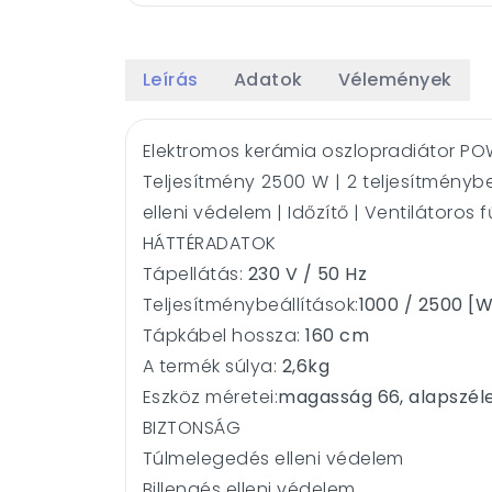
Leírás
Adatok
Vélemények
Elektromos kerámia oszlopradiátor 
Teljesítmény 2500 W | 2 teljesítménybe
elleni védelem | Időzítő | Ventilátoros 
HÁTTÉRADATOK
Tápellátás:
230 V / 50 Hz
Teljesítménybeállítások:
1000 / 2500 [
Tápkábel hossza:
160 cm
A termék súlya:
2,6
kg
Eszköz méretei:
magasság 66, alapszéles
BIZTONSÁG
Túlmelegedés elleni védelem
Billengés elleni védelem