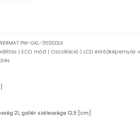
POWERMAT PM-GKL-3500DLK
állítás | ECO mód | Oszcilláció | LCD érintőképernyős
fűtés
W]
ség 21, gallér szélessége 12,5 [cm]