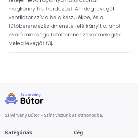
tetején lévő fogantyú határozottan
megkönnyíti a hordozást. A hideg levegőt
ventilátor szívja be a készülékbe, és a
fűtőberendezés kimenete felé irányítja, ahol
kiváló minőségű fűtőberendezések melegítik.
Meleg levegőt fúj.
Szivárvány Bútor – Színt viszünk az otthonodba.
Kategóriák
Cég