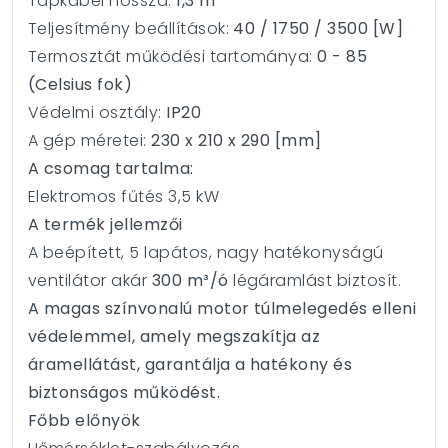
Tápkábel hossza:
1,3 m
Teljesítmény beállítások:
40 / 1750 / 3500 [W]
Termosztát működési tartománya:
0 - 85
(Celsius fok)
Védelmi osztály:
IP20
A gép méretei:
230 x 210 x 290 [mm]
A csomag tartalma:
Elektromos fűtés 3,5 kW
A termék jellemzői
A beépített, 5 lapátos, nagy hatékonyságú
ventilátor akár
300
m³/ó
légáramlást biztosít.
A magas színvonalú motor túlmelegedés elleni
védelemmel, amely megszakítja az
áramellátást, garantálja a hatékony és
biztonságos működést.
Főbb előnyök