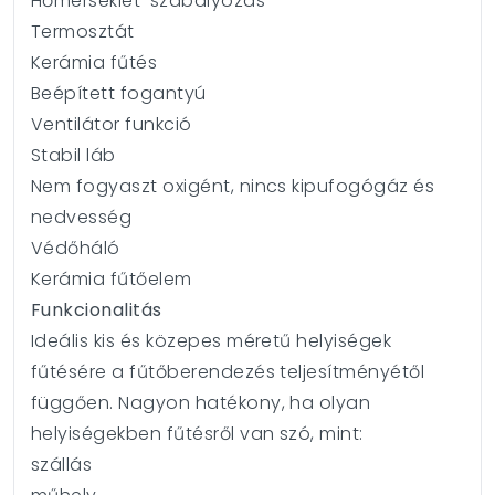
Hőmérséklet-szabályozás
Termosztát
Kerámia fűtés
Beépített fogantyú
Ventilátor funkció
Stabil láb
Nem fogyaszt oxigént, nincs kipufogógáz és
nedvesség
Védőháló
Kerámia fűtőelem
Funkcionalitás
Ideális kis és közepes méretű helyiségek
fűtésére a fűtőberendezés teljesítményétől
függően. Nagyon hatékony, ha olyan
helyiségekben fűtésről van szó, mint:
szállás