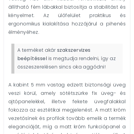
állítható fém lábakkal biztosítja a stabilitást és
kényelmet. Az ülőfelület praktikus és
ergonomikus kialakítása hozzájárul a pihenés
élményéhez.
A terméket akár
szakszervizes
beépítéssel
is megtudja rendelni, így az
összeszerelésen sincs oka aggódni!
A kabint 5 mm vastag edzett biztonsági üveg
veszi körül, amely sötétszürke fix üveg- és
ajtópanelekkel, illetve fekete üvegfalakkal
fokozza az esztétikai megjelenést. A matt króm
vezetősínek és profilok tovább emelik a termék
eleganciáját, míg a matt króm funkciópanel a