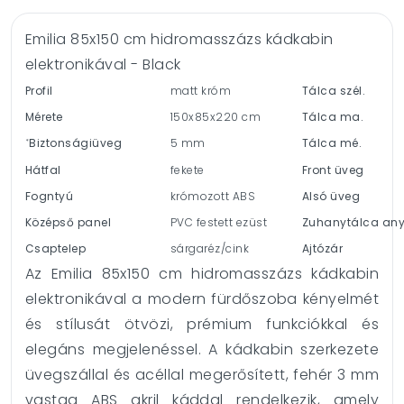
Emilia 85x150 cm hidromasszázs kádkabin
elektronikával - Black
Profil
matt króm
Tálca szél.
Mérete
150x85x220 cm
Tálca ma.
Biztonságiüveg
5 mm
Tálca mé.
*
Hátfal
fekete
Front üveg
Fogntyú
krómozott ABS
Alsó üveg
Középső panel
PVC festett ezüst
Zuhanytálca an
Csaptelep
sárgaréz/cink
Ajtózár
Az Emilia 85x150 cm hidromasszázs kádkabin
elektronikával a modern fürdőszoba kényelmét
és stílusát ötvözi, prémium funkciókkal és
elegáns megjelenéssel. A kádkabin szerkezete
üvegszállal és acéllal megerősített, fehér 3 mm
vastag ABS akril káddal rendelkezik, amely