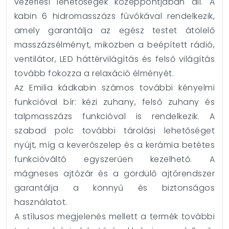
vezérlési lehetőségek középpontjában áll. A
kabin 6 hidromasszázs fúvókával rendelkezik,
amely garantálja az egész testet átölelő
masszázsélményt, miközben a beépített rádió,
ventilátor, LED háttérvilágítás és felső világítás
tovább fokozza a relaxáció élményét.
Az Emilia kádkabin számos további kényelmi
funkcióval bír: kézi zuhany, felső zuhany és
talpmasszázs funkcióval is rendelkezik. A
szabad polc további tárolási lehetőséget
nyújt, míg a keverőszelep és a kerámia betétes
funkcióváltó egyszerűen kezelhető. A
mágneses ajtózár és a gördülő ajtórendszer
garantálja a könnyű és biztonságos
használatot.
A stílusos megjelenés mellett a termék további