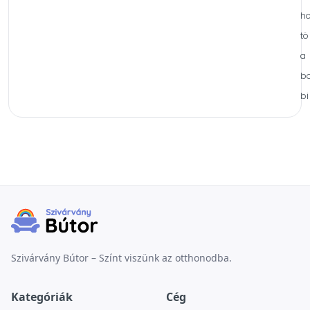
ho
tö
a
b
bi
Szivárvány Bútor – Színt viszünk az otthonodba.
Kategóriák
Cég