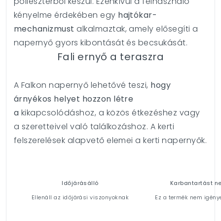
poliészterből készül. Ezenkívül a felhasználó
kényelme érdekében egy
hajtókar-
mechanizmust
alkalmaztak, amely elősegíti a
napernyő gyors kibontását és becsukását.
Fali ernyő a teraszra
A Falkon napernyő lehetővé teszi,
hogy
árnyékos helyet hozzon létre
a
kikapcsolódáshoz, a közös étkezéshez vagy
a szeretteivel való találkozáshoz. A kerti
felszerelések alapvető elemei a kerti napernyők.
Időjárásálló
Karbantartást n
Ellenáll az időjárási viszonyoknak
Ez a termék nem igény