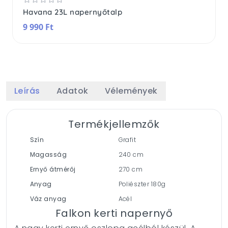
Havana 23L napernyőtalp
9 990 Ft
Leírás
Adatok
Vélemények
Termékjellemzők
Szín
Grafit
Magasság
240 cm
Ernyő átmérőj
270 cm
Anyag
Poliészter 180g
Váz anyag
Acél
Falkon kerti napernyő