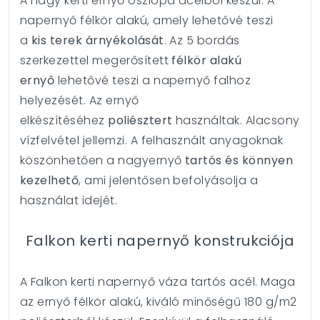
A nagy kerti ernyő oszlopa acélból készül. A
napernyő félkör alakú, amely lehetővé teszi
a
kis terek árnyékolását
. Az 5 bordás
szerkezettel megerősített
félkör alakú
ernyő
lehetővé teszi a napernyő falhoz
helyezését. Az ernyő
elkészítéséhez
poliésztert
használtak. Alacsony
vízfelvétel jellemzi. A felhasznált anyagoknak
köszönhetően a nagyernyő
tartós és könnyen
kezelhető
, ami jelentősen befolyásolja a
használat idejét.
Falkon kerti napernyő konstrukciója
A Falkon kerti napernyő váza tartós acél. Maga
az ernyő félkör alakú, kiváló minőségű 180 g/m2