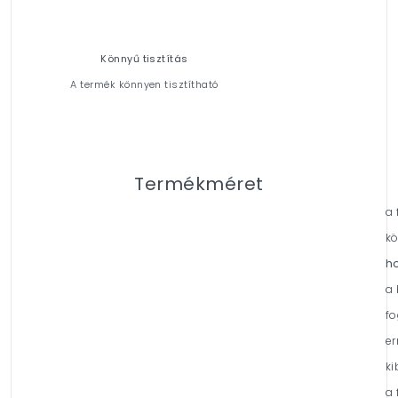
Könnyű tisztítás
A termék könnyen tisztítható
Termékméret
a 
k
h
a 
f
e
ki
a 