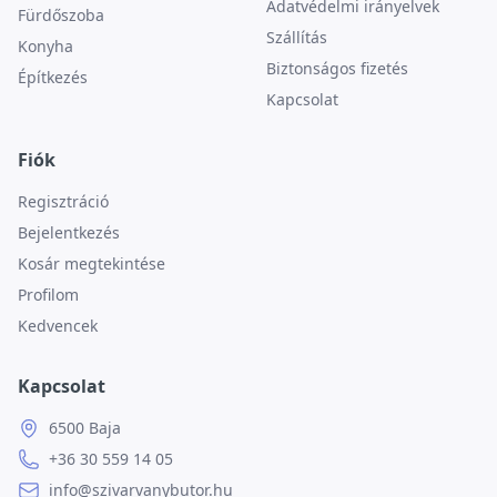
Adatvédelmi irányelvek
Fürdőszoba
Szállítás
Konyha
Biztonságos fizetés
Építkezés
Kapcsolat
Fiók
Regisztráció
Bejelentkezés
Kosár megtekintése
Profilom
Kedvencek
Kapcsolat
6500 Baja
+36 30 559 14 05
info@szivarvanybutor.hu