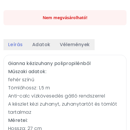
Nem megvásárolható!
Leírás
Adatok
Vélemények
Gianna kézizuhany polipropilénből
Műszaki adatok:
fehér színű
Tömlőhossz: 1,5 m
Anti-calc vízkövesedés gátló rendszerrel
A készlet kézi zuhanyt, zuhanytartót és tömlőt
tartalmaz
Méretei:
Hossza: 27 cm