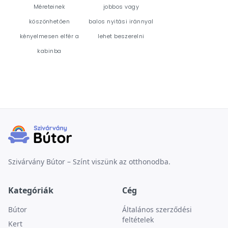
Méreteinek
jobbos vagy
köszönhetően
balos nyitási iránnyal
kényelmesen elfér a
lehet beszerelni
kabinba
Szivárvány Bútor – Színt viszünk az otthonodba.
Kategóriák
Cég
Bútor
Általános szerződési
feltételek
Kert