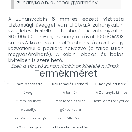
zuhanykabin, európai gyártmány.
A zuhanykabin
6 mm-es edzett víztiszta
biztonsági üveggel
van ellátva.A zuhanykabin
szögletes kivitelben kapható. A zuhanykabin
80x100x190 cm-es, zuhanytálcával 100x80x203
cm-es.A kabin szerelhető zuhanytálcával vagy
közvetlenül a padlóra helyezve (a tálca külön
megvásárolható). A kabin jobbos és balos
kivitelben is szerelhető.
Ezek a típusú zuhanykabinok kifelelé nyílnak.
Termékméret
6 mm biztonsági
Beüzemelés kérhető
Zuhanytálca nélkül
üveg
A termék
A Zuhanykabinhoz
6 mm-es üveg
megrendelésekor
nem jár zuhanytálca
biztosítja
Igényelheti a
a termék biztonságát
szolgáltatást
190 cm magas
jobbos-balos nyitás