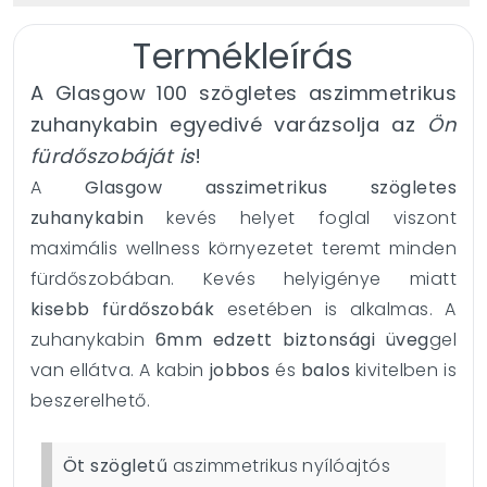
Termékleírás
A Glasgow 100 szögletes aszimmetrikus
zuhanykabin egyedivé varázsolja az
Ön
fürdőszobáját
is
!
A
Glasgow asszimetrikus szögletes
zuhanykabin
kevés helyet foglal viszont
maximális wellness környezetet teremt minden
fürdőszobában. Kevés helyigénye miatt
kisebb
fürdőszobák
esetében is alkalmas. A
zuhanykabin
6mm edzett biztonsági üveg
gel
van ellátva. A kabin
jobbos
és
balos
kivitelben is
beszerelhető.
Öt szögletű
aszimmetrikus nyílóajtós