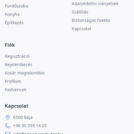
Adatvédelmi irányelvek
Fürdőszoba
Szállítás
Konyha
Biztonságos fizetés
Építkezés
Kapcsolat
Fiók
Regisztráció
Bejelentkezés
Kosár megtekintése
Profilom
Kedvencek
Kapcsolat
6500 Baja
+36 30 559 14 05
info@szivarvanybutor.hu