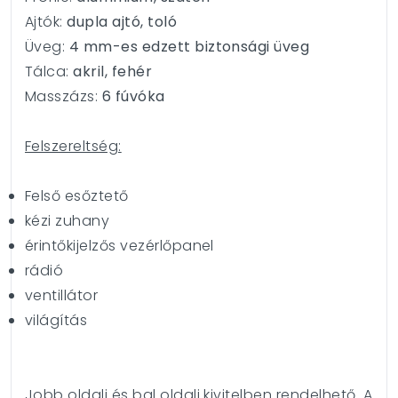
Ajtók:
dupla ajtó, toló
Üveg:
4 mm-es edzett biztonsági üveg
Tálca:
akril, fehér
Masszázs:
6 fúvóka
Felszereltség:
Felső esőztető
kézi zuhany
érintőkijelzős vezérlőpanel
rádió
ventillátor
világítás
Jobb oldali és bal oldali kivitelben rendelhető. A