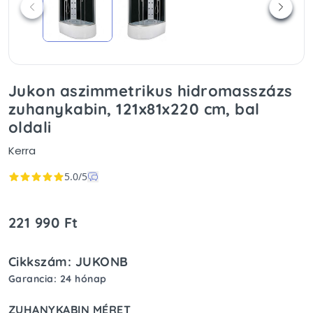
Jukon aszimmetrikus hidromasszázs
zuhanykabin, 121x81x220 cm, bal
oldali
Kerra
5.0/5
221 990 Ft
Cikkszám: JUKONB
Garancia: 24 hónap
ZUHANYKABIN MÉRET