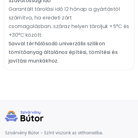
Szavatossági idő
Garantált tárolási idő 12 hónap a gyártástól
számítva, ha eredeti zárt
csomagolásban, száraz helyen tároljuk +5°C és
+30°C között.
Savval térhálósodó univerzális szilikon
tömítőanyag általános építési, tömítési és
javítási munkákhoz.
Szivárvány Bútor – Színt viszünk az otthonodba.