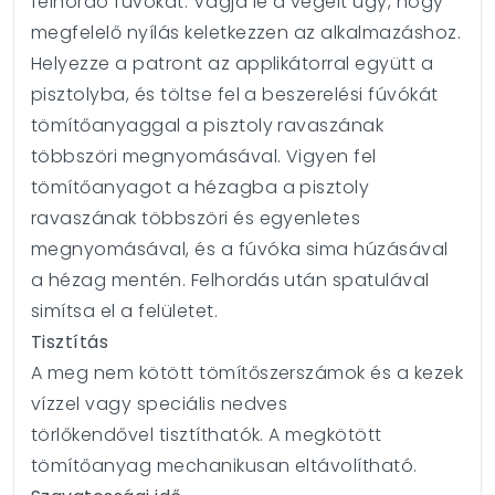
felhordó fúvókát. Vágja le a végeit úgy, hogy
megfelelő nyílás keletkezzen az alkalmazáshoz.
Helyezze a patront az applikátorral együtt a
pisztolyba, és töltse fel a beszerelési fúvókát
tömítőanyaggal a pisztoly ravaszának
többszöri megnyomásával. Vigyen fel
tömítőanyagot a hézagba a pisztoly
ravaszának többszöri és egyenletes
megnyomásával, és a fúvóka sima húzásával
a hézag mentén. Felhordás után spatulával
simítsa el a felületet.
Tisztítás
A meg nem kötött tömítőszerszámok és a kezek
vízzel vagy speciális nedves
törlőkendővel tisztíthatók. A megkötött
tömítőanyag mechanikusan eltávolítható.