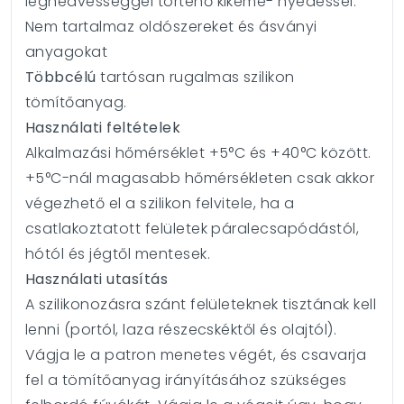
légnedvességgel történő kikemé- nyedéssel.
Nem tartalmaz oldószereket és ásványi
anyagokat
Többcélú
tartósan rugalmas szilikon
tömítőanyag.
Használati feltételek
Alkalmazási hőmérséklet +5°C és +40°C között.
+5°C-nál magasabb hőmérsékleten csak akkor
végezhető el a szilikon felvitele, ha a
csatlakoztatott felületek páralecsapódástól,
hótól és jégtől mentesek.
Használati utasítás
A szilikonozásra szánt felületeknek tisztának kell
lenni (portól, laza részecskéktől és olajtól).
Vágja le a patron menetes végét, és csavarja
fel a tömítőanyag irányításához szükséges