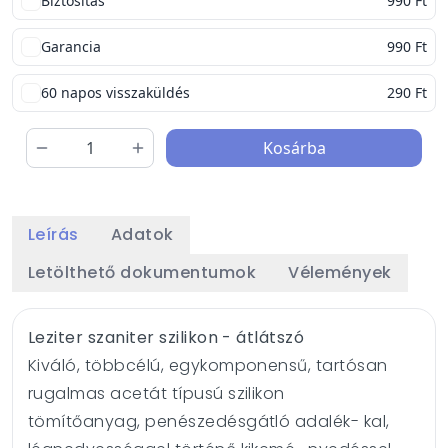
Biztosítás
990 Ft
Garancia
990 Ft
60 napos visszaküldés
290 Ft
Kosárba
Leírás
Adatok
Letölthető dokumentumok
Vélemények
Leziter szaniter szilikon - átlátszó
Kiváló, többcélú, egykomponensű, tartósan
rugalmas acetát típusú szilikon
tömítőanyag, penészedésgátló adalék- kal,