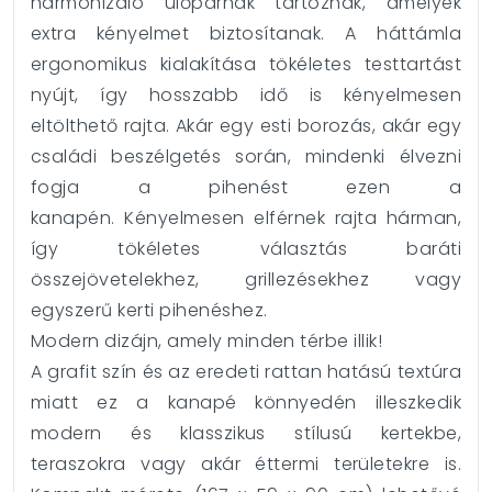
harmonizáló ülőpárnák tartoznak, amelyek
extra kényelmet biztosítanak. A háttámla
ergonomikus kialakítása tökéletes testtartást
nyújt, így hosszabb idő is kényelmesen
eltölthető rajta. Akár egy esti borozás, akár egy
családi beszélgetés során, mindenki élvezni
fogja a pihenést ezen a
kanapén. Kényelmesen elférnek rajta hárman,
így tökéletes választás baráti
összejövetelekhez, grillezésekhez vagy
egyszerű kerti pihenéshez.
Modern dizájn, amely minden térbe illik!
A grafit szín és az eredeti rattan hatású textúra
miatt ez a kanapé könnyedén illeszkedik
modern és klasszikus stílusú kertekbe,
teraszokra vagy akár éttermi területekre is.