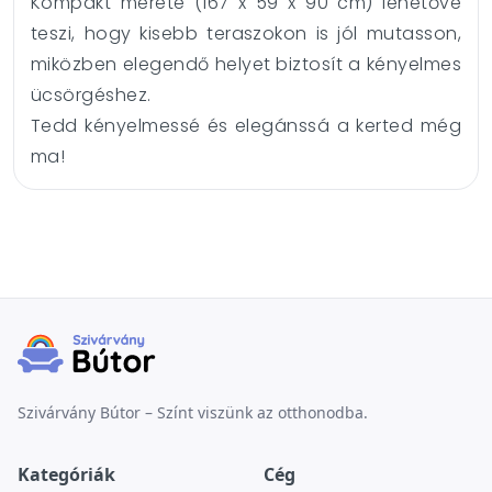
Kompakt mérete (167 x 59 x 90 cm) lehetővé
teszi, hogy kisebb teraszokon is jól mutasson,
miközben elegendő helyet biztosít a kényelmes
ücsörgéshez.
Tedd kényelmessé és elegánssá a kerted még
ma!
Szivárvány Bútor – Színt viszünk az otthonodba.
Kategóriák
Cég