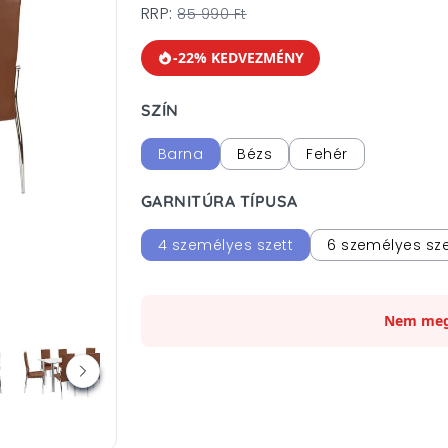
RRP:
85 990 Ft
-22% KEDVEZMÉNY
SZÍN
Barna
Bézs
Fehér
GARNITÚRA TÍPUSA
4 személyes szett
6 személyes sze
Nem meg