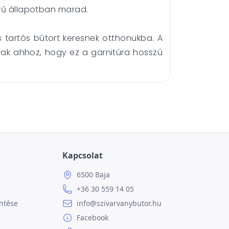
erű állapotban marad.
 tartós bútort keresnek otthonukba. A
nak ahhoz, hogy ez a garnitúra hosszú
Kapcsolat
6500 Baja
+36 30 559 14 05
ntése
info@szivarvanybutor.hu
Facebook