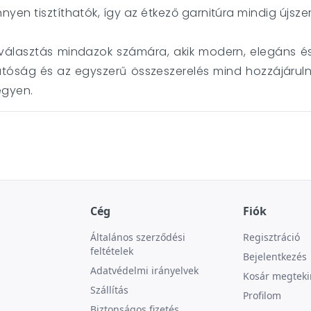
yen tisztíthatók, így az étkező garnitúra mindig újsz
 választás mindazok számára, akik modern, elegáns és
thatóság és az egyszerű összeszerelés mind hozzájárul
egyen.
Cég
Fiók
Általános szerződési
Regisztráció
feltételek
Bejelentkezés
Adatvédelmi irányelvek
Kosár megteki
Szállítás
Profilom
Biztonságos fizetés