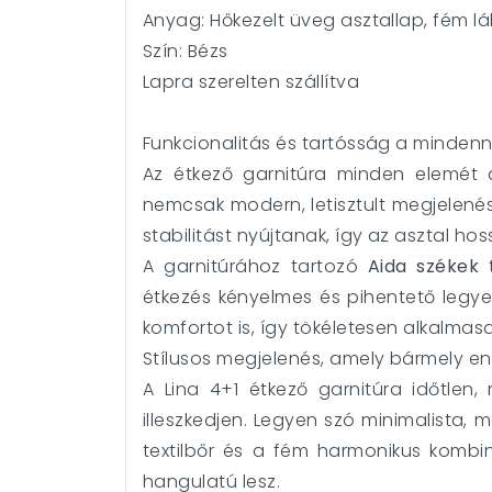
Anyag: Hőkezelt üveg asztallap, fém lába
Szín: Bézs
Lapra szerelten szállítva
Funkcionalitás és tartósság a minden
Az étkező garnitúra minden elemét a
nemcsak modern, letisztult megjelenést
stabilitást nyújtanak, így az asztal h
A garnitúrához tartozó
Aida székek
étkezés kényelmes és pihentető legye
komfortot is, így tökéletesen alkalmas
Stílusos megjelenés, amely bármely ente
A Lina 4+1 étkező garnitúra időtlen
illeszkedjen. Legyen szó minimalista, m
textilbőr és a fém harmonikus kombi
hangulatú lesz.