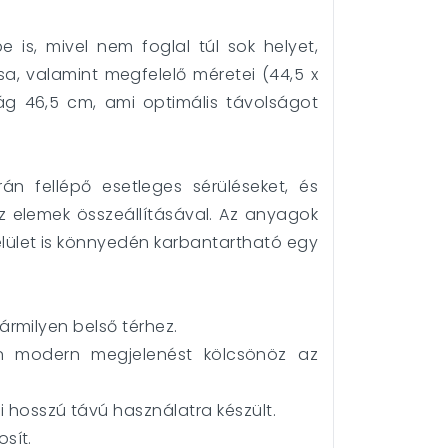
 is, mivel nem foglal túl sok helyet,
sa, valamint megfelelő méretei (44,5 x
ág 46,5 cm, ami optimális távolságot
án fellépő esetleges sérüléseket, és
az elemek összeállításával. Az anyagok
felület is könnyedén karbantartható egy
bármilyen belső térhez.
ben modern megjelenést kölcsönöz az
i hosszú távú használatra készült.
osít.