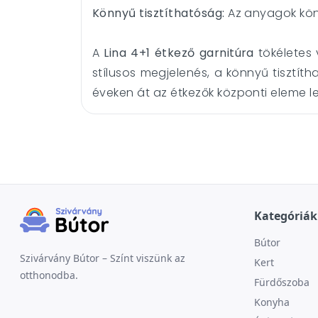
Könnyű tisztíthatóság:
Az anyagok könn
A
Lina 4+1 étkező garnitúra
tökéletes
stílusos megjelenés, a könnyű tisztí
éveken át az étkezők központi eleme l
Kategóriák
Bútor
Szivárvány Bútor – Színt viszünk az
Kert
otthonodba.
Fürdőszoba
Konyha