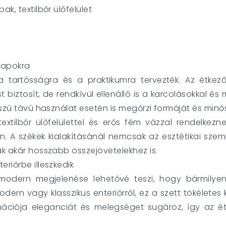
k, textilbőr ülőfelület
napokra
 tartósságra és a praktikumra tervezték. Az étkező
 biztosít, de rendkívül ellenálló is a karcolásokkal é
osszú távú használat esetén is megőrzi formáját és minő
textilbőr ülőfelülettel és erős fém vázzal rendelkez
n. A székek kialakításánál nemcsak az esztétikai sz
ak akár hosszabb összejövetelekhez is.
riőrbe illeszkedik
, modern megjelenése lehetővé teszi, hogy bármilye
odern vagy klasszikus enteriőrről, ez a szett tökélete
nációja eleganciát és melegséget sugároz, így az 