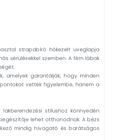
asztal strapabíró hőkezelt üveglapja
s más sérülésekkel szemben. A fém lábak
ségét.
nek, amelyek garantálják, hogy minden
empontokat vették figyelembe, hanem a
n lakberendezési stílushoz könnyedén
s kiegészítője lehet otthonodnak. A bézs
étkező mindig hívogató és barátságos