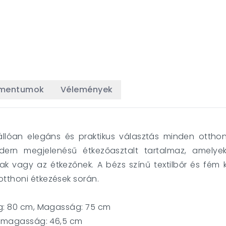
umentumok
Vélemények
llóan elegáns és praktikus választás minden ottho
ern megjelenésű étkezőasztalt tartalmaz, amelyek 
 vagy az étkezőnek. A bézs színű textilbőr és fém k
otthoni étkezések során.
ség: 80 cm, Magasság: 75 cm
Ülőmagasság: 46,5 cm