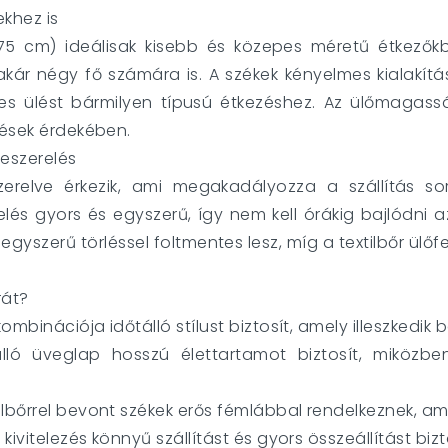
ekhez is
75 cm) ideálisak kisebb és közepes méretű étkezőkbe
kár négy fő számára is. A székek kényelmes kialakítá
es ülést bármilyen típusú étkezéshez. Az ülőmagass
zések érdekében.
eszerelés
zerelve érkezik, ami megakadályozza a szállítás sor
relés gyors és egyszerű, így nem kell órákig bajlódni 
egyszerű törléssel foltmentes lesz, míg a textilbőr ülő
rát?
kombinációja időtálló stílust biztosít, amely illeszkedik 
álló üveglap hosszú élettartamot biztosít, miköz
ilbőrrel bevont székek erős fémlábbal rendelkeznek, am
 kivitelezés könnyű szállítást és gyors összeállítást bizt