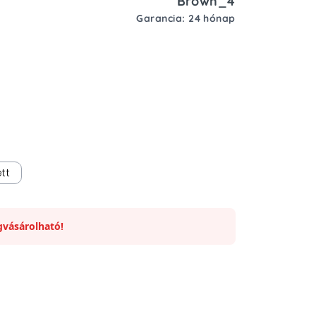
Brown_4
Garancia: 24 hónap
tt
vásárolható!