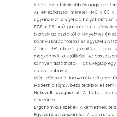
Ideális méretek kisebb és nagyobb ter
Az étkezőasztal méretei (140 x 80 x 
ugyanakkor elegendő helyet biztosít a
57,5 x 96 cm) garantálják a kényelm
biztosít az asztaltól a kényelmes étke
Könnyű karbantartás és egyszerű össz
A Lina 4+1 étkező garnitúra lapra s
megkönnyíti a szállítást. Az összesze
könnyen tisztíthatók – az üveglap egy 
nedves ruhával.
Miért válaszd a Lina 4+1 étkező garnitú
Modern dizájn:
A bézs textilbőr és fém 
Hőkezelt üvegasztal:
A tartós, karc
étkezőnek.
Ergonomikus székek:
A kényelmes, text
Egyszerű összeszerelés:
A lapra szerelt