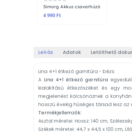
Simorg Akkus csavarhúzó
4 990 Ft
Leírás
Adatok
Letölthető dok
Lina 4+1 étkező garnitúra - bézs
A
Lina 4+1 étkező garnitúra
egyedülá
kialakítású étkezőszéket és egy mod
megjelenést kölcsönöznek a konyhának
hosszú évekig hűséges társad lesz az 
Termékjellemzők:
Asztal méretei: Hossz: 140 cm, Széles
Székek méretei: 44,7 x 44,5 x 100 cm, 