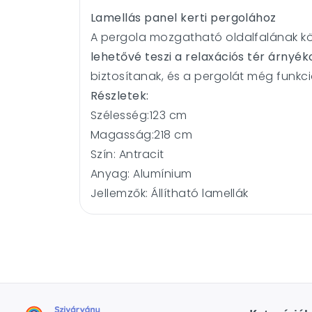
Lamellás panel kerti pergolához
A pergola mozgatható oldalfalának kös
lehetővé teszi a relaxációs tér árnyék
biztosítanak, és a pergolát még funkci
Részletek:
Szélesség:
123 cm
Magasság:
218 cm
Szín:
Antracit
Anyag:
Alumínium
Jellemzők: Állítható lamellák