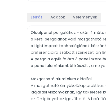
Leírás
Adatok
Vélemények
Oldalpanel pergolához - akár 4 méter
a kerti pergolához való mozgatható 
a LightImpact technológiának köszönh
preferenciáira szabott szerkezet jön lé
A pergola egyik falára 3 panel szerelh
a panel alumíniumból készült
, amelyet
Mozgatható alumínium oldalfal
A mozgatható árnyékolólap praktikus
időjárási viszonyoknak, így tökéletes k
az Ön igényeihez igazítható. A beállít