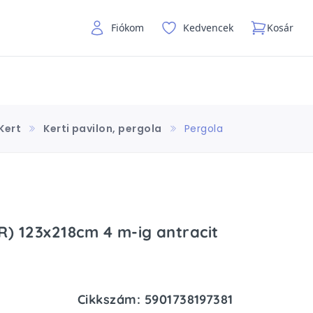
Fiókom
Kedvencek
Kosár
Kert
Kerti pavilon, pergola
Pergola
R) 123x218cm 4 m-ig antracit
Cikkszám: 5901738197381