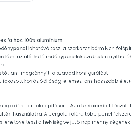
es falhoz, 100% alumínium
redőnypanel
lehetővé teszi a szerkezet bármilyen felépí
etően az állítható redőnypanelek szabadon nyitható
tre
ető
, ami megkönnyíti a szabad konfigurálást
 fokozott korrózióállóság jellemez, ami hosszabb élett
 megoldás pergola építésére.
Az alumíniumból készült f
ültéri használatra.
A pergola falára több panel felszere
ás lehetővé teszi a helyiségbe jutó nap mennyiségének 