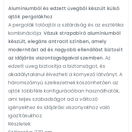
Alumíniumból és edzett üvegből készült külső
ajtók pergolákhoz
A pergolák tolóajtói a szilárdság és az esztétika
kombinációja.
Vázuk strapabíró alumíniumból
készült, elegáns antracit színben, amely
modernitást ad és nagyobb ellenállást biztosít
az időjárás viszontagságaival szemben.
Az
edzett üveg biztosítja a biztonságot, és
akadálytalanul élvezheti a környező látványt. A
háromszárnyú szerkezetnek köszönhetően az
ajtók többféle konfigurációban használhatók,
ami teljes szabadságot ad a változó
igényekhez és időjárási viszonyokhoz való
igazításukhoz.
Részletek: