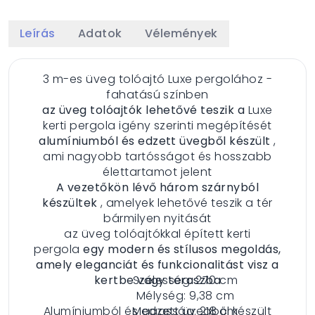
Leírás
Adatok
Vélemények
3 m-es üveg tolóajtó Luxe pergolához -
fahatású színben
az üveg tolóajtók lehetővé teszik a
Luxe
kerti pergola igény szerinti megépítését
alumíniumból és edzett üvegből készült
,
ami nagyobb tartósságot és hosszabb
élettartamot jelent
A vezetőkön lévő három szárnyból
készültek
, amelyek lehetővé teszik a tér
bármilyen nyitását
az üveg tolóajtókkal épített kerti
pergola
egy modern és stílusos megoldás,
amely eleganciát és funkcionalitást visz a
kertbe vagy teraszba
Szélesség: 270 cm
Mélység: 9,38 cm
Alumíniumból és edzett üvegből készült
Magasság: 218 cm