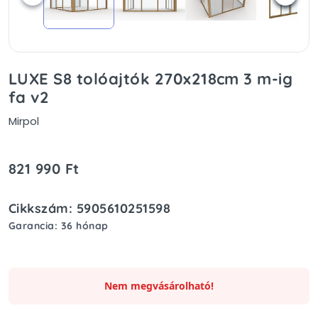
LUXE S8 tolóajtók 270x218cm 3 m-ig
fa v2
Mirpol
821 990 Ft
Cikkszám: 5905610251598
Garancia: 36 hónap
Nem megvásárolható!