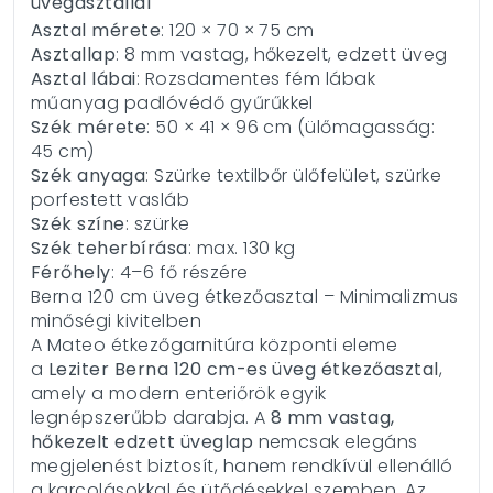
üvegasztallal
Asztal mérete
: 120 × 70 × 75 cm
Asztallap
: 8 mm vastag, hőkezelt, edzett üveg
Asztal lábai
: Rozsdamentes fém lábak
műanyag padlóvédő gyűrűkkel
Szék mérete
: 50 × 41 × 96 cm (ülőmagasság:
45 cm)
Szék anyaga
: Szürke textilbőr ülőfelület, szürke
porfestett vasláb
Szék színe
: szürke
Szék teherbírása
: max. 130 kg
Férőhely
: 4–6 fő részére
Berna 120 cm üveg étkezőasztal – Minimalizmus
minőségi kivitelben
A Mateo étkezőgarnitúra központi eleme
a
Leziter Berna 120 cm-es üveg étkezőasztal
,
amely a modern enteriőrök egyik
legnépszerűbb darabja. A
8 mm vastag,
hőkezelt edzett üveglap
nemcsak elegáns
megjelenést biztosít, hanem rendkívül ellenálló
a karcolásokkal és ütődésekkel szemben. Az