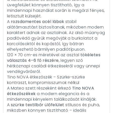
üvegfelület könnyen tisztítható, így a
mindennapi használat során is megőrzi fényes,
letisztult külsejét.
A
rozsdamentes acél lábak
stabil
alátámasztást biztosítanak, miközben modern
karaktert adnak az asztalnak. Az alsó műanyag
padlóvédő gyűrűk megóvják a burkolatot a
karcolásoktól és kopástól, így bátran
elhelyezhető bármilyen padlótípuson.
120 × 70 cm-es méretével az asztal
tökéletes
választás 4–6 fő részére
, legyen szó
hétköznapi családi étkezésekről vagy ünnepi
vendégvárásról.
Tino NOVA étkezőszék – Szürke-szürke
kontraszt, kompromisszumok nélkül
A Mateo szett részeként érkező
Tino NOVA
étkezőszékek
a modern elegancia és a
mindennapi kényelem találkozását kínálják.
A
szürke textilbőr ülőfelület
stílusos és puha,
miközben könnyen tisztítható – ideális