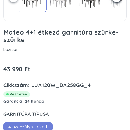
Mateo 4+1 étkező garnitúra szürke-
szürke
Leziter
43 990 Ft
Cikkszám: LUA120W_DA258GG_4
Készleten
Garancia: 24 hónap
GARNITÚRA TÍPUSA
4 személyes szett