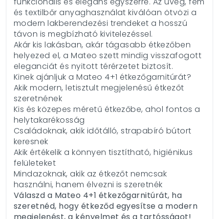
funkcionális és elegáns egyszerre. Az üveg, fém
és textilbőr anyaghasználat kiválóan ötvözi a
modern lakberendezési trendeket a hosszú
távon is megbízható kivitelezéssel.
Akár kis lakásban, akár tágasabb étkezőben
helyezed el, a Mateo szett mindig visszafogott
eleganciát és nyitott térérzetet biztosít.
Kinek ajánljuk a Mateo 4+1 étkezőgarnitúrát?
Akik modern, letisztult megjelenésű étkezőt
szeretnének
Kis és közepes méretű étkezőbe, ahol fontos a
helytakarékosság
Családoknak, akik időtálló, strapabíró bútort
keresnek
Akik értékelik a könnyen tisztítható, higiénikus
felületeket
Mindazoknak, akik az étkezőt nemcsak
használni, hanem élvezni is szeretnék
Válaszd a Mateo 4+1 étkezőgarnitúrát, ha
szeretnéd, hogy étkeződ egyesítse a modern
megjelenést, a kényelmet és a tartósságot!