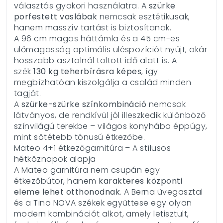
választás gyakori használatra. A
szürke
porfestett vaslábak
nemcsak esztétikusak,
hanem masszív tartást is biztosítanak.
A 96 cm magas háttámla és a 45 cm-es
ülőmagasság optimális üléspozíciót nyújt, akár
hosszabb asztalnál töltött idő alatt is. A
szék
130 kg teherbírásra képes
, így
megbízhatóan kiszolgálja a család minden
tagját.
A
szürke-szürke színkombináció
nemcsak
látványos, de rendkívül jól illeszkedik különböző
színvilágú terekbe – világos konyhába éppúgy,
mint sötétebb tónusú étkezőbe.
Mateo 4+1 étkezőgarnitúra – A stílusos
hétköznapok alapja
A Mateo garnitúra nem csupán egy
étkezőbútor, hanem
karakteres központi
eleme lehet otthonodnak
. A Berna üvegasztal
és a Tino NOVA székek együttese egy olyan
modern kombinációt alkot, amely letisztult,