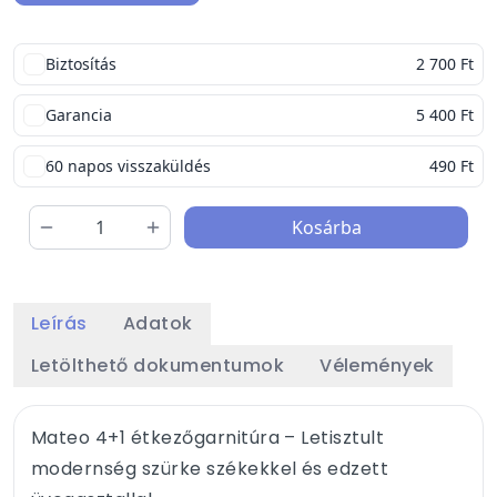
Biztosítás
2 700 Ft
Garancia
5 400 Ft
60 napos visszaküldés
490 Ft
Kosárba
Leírás
Adatok
Letölthető dokumentumok
Vélemények
Mateo 4+1 étkezőgarnitúra – Letisztult
modernség szürke székekkel és edzett