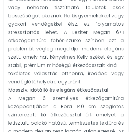
vagy nehezen tisztítható felületek csak
bosszúságot okoznak. Ha kisgyermekekkel vagy
gyakori vendégekkel élsz, ez folyamatos
stresszforrás lehet. A Leziter Megan 6+1
étkezőgarnitúra fehér-szürke színben ezt a
problémát végleg megoldja: modern, elegáns
szett, amely hat kényelmes Kelly széket és egy
stabil, prémium minőségű étkezőasztalt kínál —
tökéletes választás otthonra, irodába vagy
vendéglátóhelyekre egyaránt.
Masszív, időtálló és elegáns étkezőasztal
A Megan 6 személyes étkezőgarnitúra
középpontjában a Bora 140 cm szögletes
szinterezett kő étkezőasztal áll, amelyet a
letisztult, palakő hatású, természetes textúra és
a modern design tesz igazán különlegessé. Az