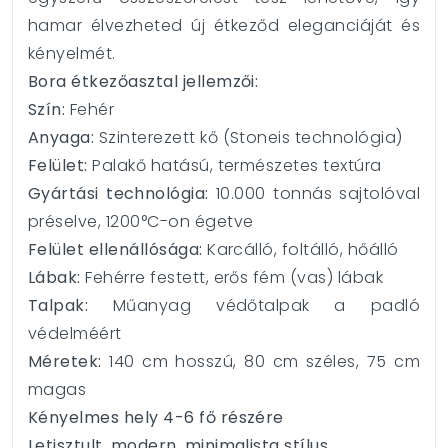
hamar élvezheted új étkeződ eleganciáját és
kényelmét.
Bora étkezőasztal jellemzői:
Szín:
Fehér
Anyaga:
Szinterezett kő (Stoneis technológia)
Felület:
Palakő hatású, természetes textúra
Gyártási technológia:
10.000 tonnás sajtolóval
préselve, 1200°C-on égetve
Felület ellenállósága:
Karcálló, foltálló, hőálló
Lábak:
Fehérre festett, erős fém (vas) lábak
Talpak:
Műanyag védőtalpak a padló
védelméért
Méretek:
140 cm hosszú, 80 cm széles, 75 cm
magas
Kényelmes hely 4-6 fő részére
Letisztult, modern, minimalista stílus