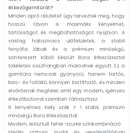
étkezőgarnitúrát?
Minden apró részletet úgy terveztek meg, hogy
hosszú távon is maximális kényelmet,
tartósságot és megbízhatóságot nyújtson. A
vastag habszivacs ülőfelületek, a stabil
fenyőfa lábak és a prémium minőségű,
szinterezett kőből készült Bora étkezőasztal
tökéletes összhangban működnek együtt. Ez a
garnitúra nemcsak gyönyörű, hanem tartós,
karc- és foltálló, könnyen tisztítható, és minden
elvárásnak megfelel, amit egy modern, igényes
étkezőbútorral szemben támasztasz.
6 kényelmes Kelly szék + 1 stabil, prémium
minőségű Bora étkezőasztal
Modern, letisztult fehér-szürke színkombináció
Ideális otthoni, irodai és vendéglátóipari