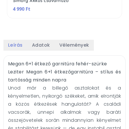
Simorg Akkus csavarhúzó
4 990 Ft
Leírás
Adatok
Vélemények
Megan 6+1 étkező garnitúra fehér-szürke
Leziter Megan 6+1 étkezőgarnitúra – stílus és
tartósság minden napra
Unod már a billegő asztalokat és a
kényelmetlen, nyikorgó székeket, amik elrontják
a közös étkezések hangulatát? A családi
vacsorák, ünnepi alkalmak vagy baráti
összejövetelek során mindannyian kényelmet
és stabilitást keresünk — de egy instabil asztal