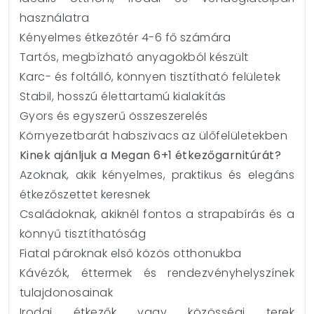
használatra
Kényelmes étkezőtér 4-6 fő számára
Tartós, megbízható anyagokból készült
Karc- és foltálló, könnyen tisztítható felületek
Stabil, hosszú élettartamú kialakítás
Gyors és egyszerű összeszerelés
Környezetbarát habszivacs az ülőfelületekben
Kinek ajánljuk a Megan 6+1 étkezőgarnitúrát?
Azoknak, akik kényelmes, praktikus és elegáns
étkezőszettet keresnek
Családoknak, akiknél fontos a strapabírás és a
könnyű tisztíthatóság
Fiatal pároknak első közös otthonukba
Kávézók, éttermek és rendezvényhelyszínek
tulajdonosainak
Irodai étkezők vagy közösségi terek