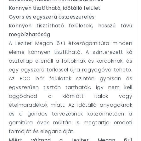
Könnyen tisztítható, időtálló felület
Gyors és egyszerű összeszerelés
Könnyen tisztítható felületek, hosszú távú
megbízhatóság
A Leziter Megan 6+1 étkezőgarnitúra minden
eleme könnyen tisztítható. A szinterezett kő
asztallap ellenáll a foltoknak és karcoknak, és
egy egyszerű törléssel újra ragyogóvá tehető.
Az ECO bőr felületek szintén gyorsan és
egyszerűen tisztán tarthatók, így nem kell
aggódnod a kiömlött italok vagy
ételmaradékok miatt. Az időtálló anyagoknak
és a gondos tervezésnek köszönhetően a
garnitúra évek múltán is megtartja eredeti
formáját és eleganciáját.
Miért válaszd a Leziter Megan 6+1