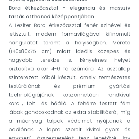
Bora étkezőasztal – elegancia és masszív
tartás otthonod középpontjában
A Leziter Bora étkezőasztal fehér színével és
letisztult, modern formavilágával kifinomult
hangulatot teremt a helyiségben. Mérete
(140x80x75 cm) miatt ideális közepes és
nagyobb terekbe is, kényelmes helyet
biztosítva akár 4-6 fő számára. Az asztallap
szinterezett kőből készült, amely természetes
textúrájának és prémium gyártási
technológiájának köszönhetően rendkívül
karc-, folt- és hőálló. A fehérre festett fém
lábak gondoskodnak az extra stabilitásról, míg
a műanyag talpak védelmet nyújtanak a
padlónak. A lapra szerelt kivitel gyors és
egyszerű összeszerelést tesz lehetővé, így