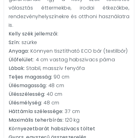
választás éttermekbe, irodai étkezőkbe,
rendezvényhelyszínekre és otthoni használatra
is.
Kelly szék jellemzői:
Szín:
szürke
Anyaga:
Könnyen tisztítható ECO bőr (textilbőr)
Ülőfelület
: 4 cm vastag habszivacs párna
Lábak:
Stabil, masszív fenyőfa
Teljes magasság:
90 cm
Ülésmagasság:
48 cm
Ülésszélesség:
40 cm
Ülésmélység:
48 cm
Háttámla szélessége:
37 cm
Maximális teherbírás:
120 kg
Környezetbarát habszivacs töltet
Gyors, egyszerű összeszerelés