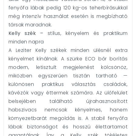
fenyőfa lábak pedig 120 kg-os teherbírásukkal
még intenzív használat esetén is megbízható
társak maradnak.
Kelly szék –
stílus, kényelem és praktikum
minden napra
A Leziter Kelly székek minden ülésnél extra
kényelmet kínálnak. A szürke ECO bőr borítás
modern, letisztult megjelenést kölcsönöz,
miközben egyszerűen tisztán tartható —
különösen praktikus választás családok,
kávézók vagy éttermek számára. Az ülőfelület
belsejében található újrahasznosított
habszivacs nemcsak kényelmes, hanem
környezetbarát megoldás is. A stabil fenyőfa
lábak biztonságot és hosszú élettartamot
garantálnak. Így a Kelly szék tökéletes