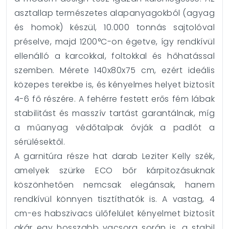
asztallap természetes alapanyagokból (agyag
és homok) készül, 10.000 tonnás sajtolóval
préselve, majd 1200°C-on égetve, így rendkívül
ellenálló a karcokkal, foltokkal és hőhatással
szemben. Mérete 140x80x75 cm, ezért ideális
közepes terekbe is, és kényelmes helyet biztosít
4-6 fő részére. A fehérre festett erős fém lábak
stabilitást és masszív tartást garantálnak, míg
a műanyag védőtalpak óvják a padlót a
sérülésektől.
A garnitúra része hat darab Leziter Kelly szék,
amelyek szürke ECO bőr kárpitozásuknak
köszönhetően nemcsak elegánsak, hanem
rendkívül könnyen tisztíthatók is. A vastag, 4
cm-es habszivacs ülőfelület kényelmet biztosít
akár egy hosszabb vacsora során is, a stabil