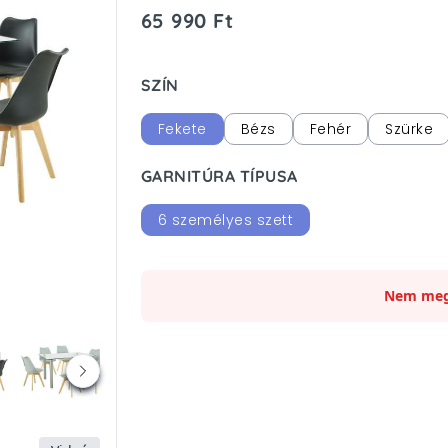
65 990 Ft
SZÍN
Fekete
Bézs
Fehér
Szürke
GARNITÚRA TÍPUSA
6 személyes szett
Nem meg