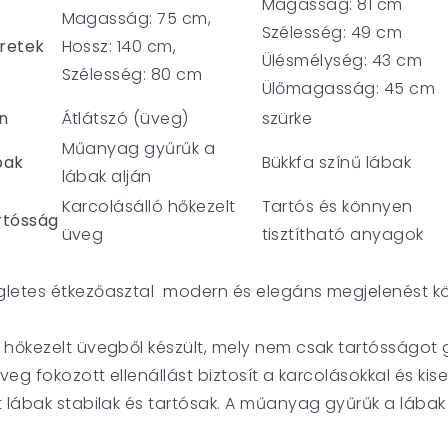
Magasság: 81 cm
Magasság: 75 cm,
Szélesség: 49 cm
retek
Hossz: 140 cm,
Ülésmélység: 43 cm
Szélesség: 80 cm
Ülőmagasság: 45 cm
n
Átlátszó (üveg)
szürke
Műanyag gyűrűk a
bak
Bükkfa színű lábak
lábak alján
Karcolásálló hőkezelt
Tartós és könnyen
rtósság
üveg
tisztítható anyagok
ögletes étkezőasztal modern és elegáns megjelenést 
p hőkezelt üvegből készült, mely nem csak tartósságot 
üveg fokozott ellenállást biztosít a karcolásokkal és ki
lt lábak stabilak és tartósak. A műanyag gyűrűk a lába