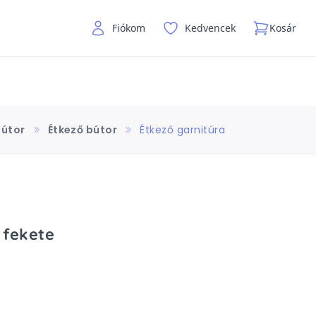
Fiókom
Kedvencek
Kosár
Bútor
Étkező bútor
Étkező garnitúra
 fekete