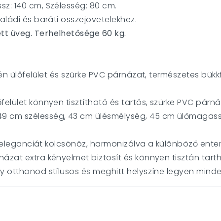
sz: 140 cm, Szélesség: 80 cm.
saládi és baráti összejövetelekhez.
tt üveg. Terhelhetősége 60 kg.
ilén ülőfelület és szürke PVC párnázat, természetes bük
lőfelület könnyen tisztítható és tartós, szürke PVC párn
9 cm szélesség, 43 cm ülésmélység, 45 cm ülőmagas
en eleganciát kölcsönöz, harmonizálva a különböző enteri
názat extra kényelmet biztosít és könnyen tisztán tart
gy otthonod stílusos és meghitt helyszíne legyen mind