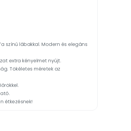
kfa színű lábakkal. Modern és elegáns
ázat extra kényelmet nyújt.
ság.
Tökéletes méretek az
őrökkel.
ható.
en étkezésnek!