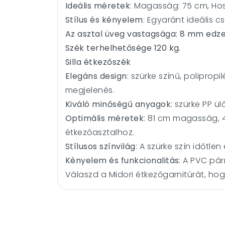
Ideális méretek
: Magasság: 75 cm, Hos
Stílus és kényelem
: Egyaránt ideális c
Az asztal üveg vastagsága: 8 mm edze
Szék terhelhetősége 120 kg.
Silla étkezőszék
Elegáns design
: szürke színű, poliprop
megjelenés.
Kiváló minőségű anyagok
: szürke PP ü
Optimális méretek
:
81 cm magasság, 4
étkezőasztalhoz.
Stílusos színvilág
: A szürke szín időtl
Kényelem és funkcionalitás
: A PVC pár
Válaszd a Midori étkezőgarnitúrát, ho