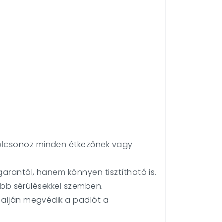
kölcsönöz minden étkezőnek vagy
garantál, hanem könnyen tisztítható is.
sebb sérülésekkel szemben.
k alján megvédik a padlót a