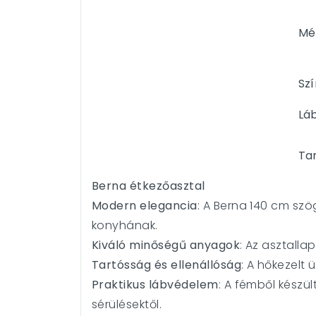
Mé
Szí
Lá
Ta
Berna étkezőasztal
Modern elegancia
: A Berna 140 cm sz
konyhának.
Kiváló minőségű anyagok
: Az asztalla
Tartósság és ellenállóság
: A hőkezelt 
Praktikus lábvédelem
: A fémből készü
sérülésektől.