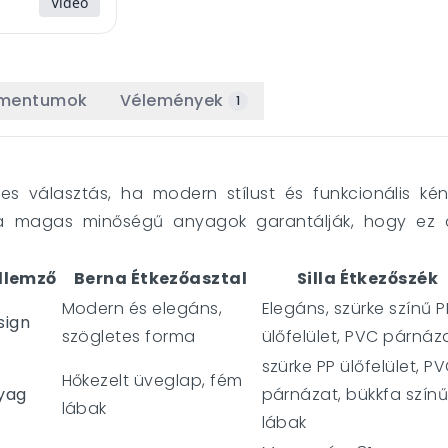
Videó
umentumok
Vélemények
1
etes választás, ha modern stílust és funkcionális k
 a magas minőségű anyagok garantálják, hogy ez a
llemző
Berna Étkezőasztal
Silla Étkezőszék
Modern és elegáns,
Elegáns, szürke színű P
sign
szögletes forma
ülőfelület, PVC párnáz
szürke PP ülőfelület, P
Hőkezelt üveglap, fém
yag
párnázat, bükkfa szín
lábak
lábak