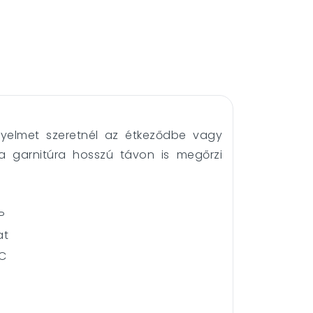
ényelmet szeretnél az étkeződbe vagy
 garnitúra hosszú távon is megőrzi
P
at
VC
ű