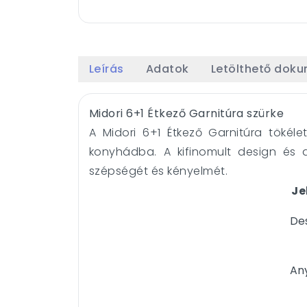
Leírás
Adatok
Letölthető dok
Midori 6+1 Étkező Garnitúra szürke
A Midori 6+1 Étkező Garnitúra tökél
konyhádba. A kifinomult design és
szépségét és kényelmét.
Je
De
An