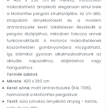
A 400 x 250 cm-es méretű, motorosan
működtethető árnyékoló elegánsan simul bele
a MotionFlex pergola struktúrájába. Az UV-álló,
strapabíró árnyékolótextil és a modern
antracitszürke keret tökéletesen illeszkedik a
pergola dizájnjához, miközben fokozza annak
funkcionalitását. A motoros működtetésnek
köszönhetően gombnyomásra mozgatható,
így bármikor gyorsan alkalmazkodhatunk az
aktuális napszakhoz, időjáráshoz vagy
hangulathoz.
Termék adatok
Mérete
: 400 x 250 cm
Keret színe
: matt antracitszürke (RAL 7016),
harmonizál a MotionFlex pergolával
Textil
: sűrű szövésű árnyékoló anyag – tartós,