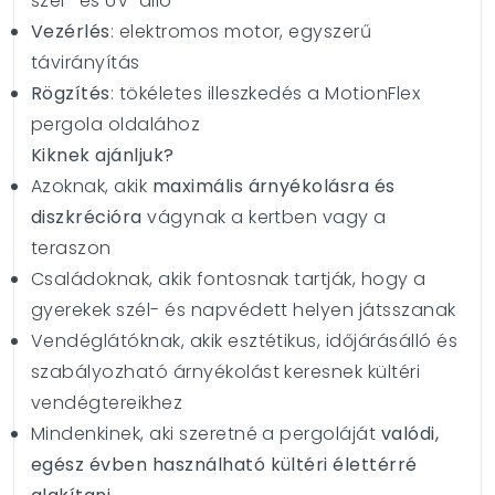
szél- és UV-álló
Vezérlés
: elektromos motor, egyszerű
távirányítás
Rögzítés
: tökéletes illeszkedés a MotionFlex
pergola oldalához
Kiknek ajánljuk?
Azoknak, akik
maximális árnyékolásra és
diszkrécióra
vágynak a kertben vagy a
teraszon
Családoknak, akik fontosnak tartják, hogy a
gyerekek szél- és napvédett helyen játsszanak
Vendéglátóknak, akik esztétikus, időjárásálló és
szabályozható árnyékolást keresnek kültéri
vendégtereikhez
Mindenkinek, aki szeretné a pergoláját
valódi,
egész évben használható kültéri élettérré