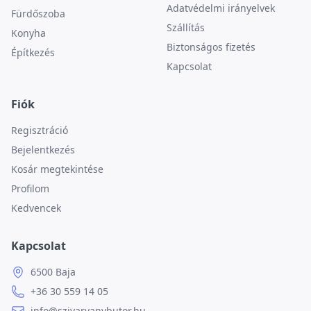
Adatvédelmi irányelvek
Fürdőszoba
Szállítás
Konyha
Biztonságos fizetés
Építkezés
Kapcsolat
Fiók
Regisztráció
Bejelentkezés
Kosár megtekintése
Profilom
Kedvencek
Kapcsolat
6500 Baja
+36 30 559 14 05
info@szivarvanybutor.hu