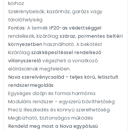
körhöz
Szekrénybelsők, kazánház, garázs vagy
tárolóhelyiség
Fontos:
A termék
IP20-as védettséggel
rendelkezik, kizárólag
száraz, pormentes beltéri
környezetben
használható. A bekötést
kizárólag
szakképesítéssel rendelkező
villanyszerelő
végezheti a vonatkozó
előírásoknak megfelelően.
Nova szerelvénycsalád – teljes körű, letisztult
rendszermegoldás
Egységes dizájn és formai harmónia
Moduláris rendszer – egyszerű bővíthetőség
Precíz illeszkedés és könnyű szerelhetőség
Megbízható, biztonságos működés
Rendeld meg most a Nova egypólusú