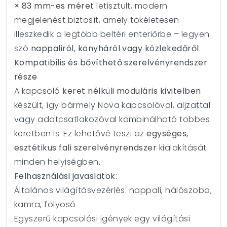
× 83 mm-es méret
letisztult, modern
megjelenést biztosít, amely tökéletesen
illeszkedik a legtöbb beltéri enteriőrbe – legyen
szó
nappaliról, konyháról vagy közlekedőről
.
Kompatibilis és bővíthető szerelvényrendszer
része
A kapcsoló
keret nélküli moduláris kivitelben
készült, így bármely Nova kapcsolóval, aljzattal
vagy adatcsatlakozóval kombinálható többes
keretben is. Ez lehetővé teszi az
egységes,
esztétikus fali szerelvényrendszer
kialakítását
minden helyiségben.
Felhasználási javaslatok:
Általános világításvezérlés: nappali, hálószoba,
kamra, folyosó
Egyszerű kapcsolási igények egy világítási