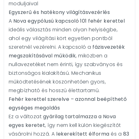
moduljaival
Egyszerű és hatékony világításvezérlés
A
Nova egypólusú kapcsoló 101 fehér kerettel
ideális választás minden olyan helyiségbe,
ahol egy világítási kört egyetlen pontból
szeretnél vezérelni. A kapcsoló a
fázisvezeték
megszakításával működik
, miközben a
nullavezetéket nem érinti, így szabványos és
biztonságos kialakítású. Mechanikus
működtetésének köszönhetően gyors,
megbízható és hosszú élettartamú.
Fehér kerettel szerelve – azonnal beépíthető
egységes megoldás
Ez a változat
gyárilag tartalmazza a Nova
egyes keretet
, így nem kell külön kiegészítőt
vásárolni hozzá. A
lekerekített élforma
és a
83