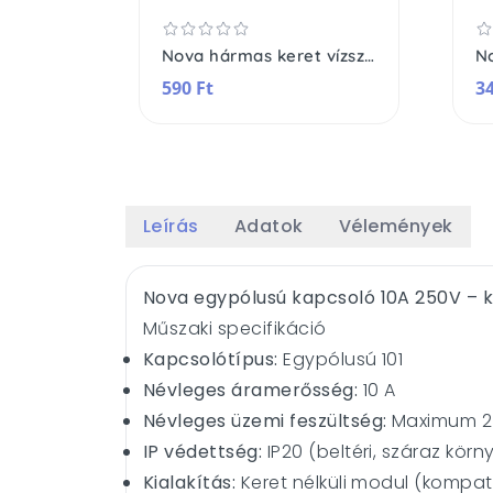
Nova hármas keret vízszintes
No
590 Ft
34
Leírás
Adatok
Vélemények
Nova egypólusú kapcsoló 10A 250V – kere
Műszaki specifikáció
Kapcsolótípus:
Egypólusú 101
Névleges áramerősség:
10 A
Névleges üzemi feszültség:
Maximum 2
IP védettség:
IP20 (beltéri, száraz kör
Kialakítás:
Keret nélküli modul (kompati