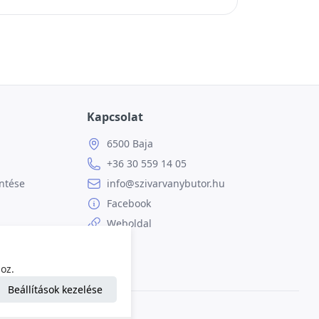
Kapcsolat
6500 Baja
+36 30 559 14 05
ntése
info@szivarvanybutor.hu
Facebook
Weboldal
oz.
Beállítások kezelése