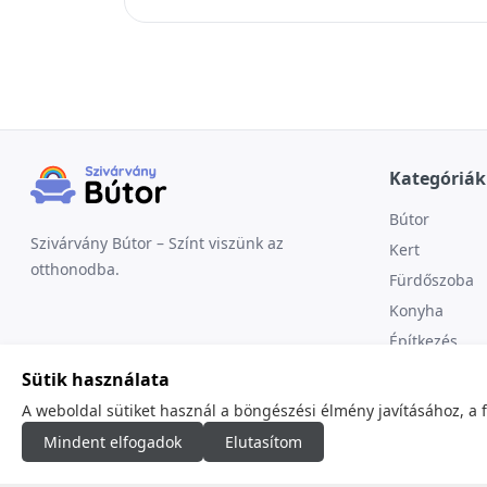
Kategóriák
Bútor
Szivárvány Bútor – Színt viszünk az
Kert
otthonodba.
Fürdőszoba
Konyha
Építkezés
Sütik használata
A weboldal sütiket használ a böngészési élmény javításához, a 
Mindent elfogadok
Elutasítom
© 2026
minden jog fenntartva.