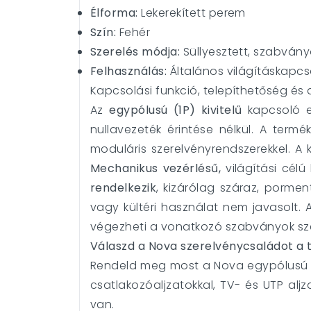
Élforma:
Lekerekített perem
Szín:
Fehér
Szerelés módja:
Süllyesztett, szabván
Felhasználás:
Általános világításkapcs
Kapcsolási funkció, telepíthetőség és 
Az
egypólusú (1P) kivitelű
kapcsoló eg
nullavezeték érintése nélkül. A term
moduláris szerelvényrendszerekkel. A k
Mechanikus vezérlésű,
világítási célú
rendelkezik
, kizárólag száraz, pormen
vagy kültéri használat nem javasolt. 
végezheti a vonatkozó szabványok sze
Válaszd a Nova szerelvénycsaládot a 
Rendeld meg most a Nova egypólusú kap
csatlakozóaljzatokkal, TV- és UTP alj
van.