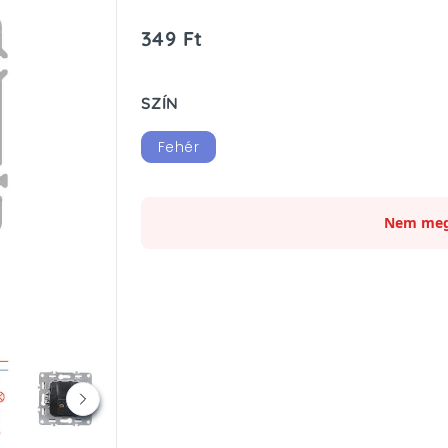
349 Ft
SZÍN
Fehér
Nem meg