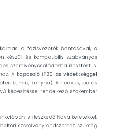
lkalmas, a fázisvezeték bontásával, a
ben készül, és kompatibilis szabványos
bes szerelvénycsaládokba illesztést is.
lmaz. A
kapcsoló IP20-as védettséggel
lőtér, kamra, konyha). A nedves, párás
ányú képesítéssel rendelkező szakember
kcióban is illeszkedő Nova keretekkel,
 beltéri szerelvényrendszerhez szükség