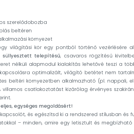
yos szerelődobozba
olás beltéren
alkalmazási környezet
y világítási kör egy pontból történő vezérlésére a
ék
süllyesztett telepítésű
, csavaros rögzítésű kivitel
eret nélküli alapmodul kialakítás lehetővé teszi a töb
 kapcsolásra optimalizált, világító betétet nem tarta
tes beltéri környezetben alkalmazható (pl. nappali, e
A villamos csatlakoztatást kizárólag érvényes szakir
rint.
teljes, egységes megoldásért!
csolót, és egészítsd ki a rendszered stílusban és fun
zatokkal – minden, amire egy letisztult és megbízható