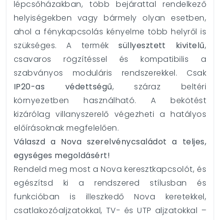
lépcsőházakban, több bejárattal rendelkező
helyiségekben vagy bármely olyan esetben,
ahol a fénykapcsolás kényelme több helyről is
szükséges. A termék
süllyesztett kivitelű
,
csavaros rögzítéssel és kompatibilis a
szabványos moduláris rendszerekkel. Csak
IP20-as védettségű
, száraz beltéri
környezetben használható. A bekötést
kizárólag villanyszerelő végezheti a hatályos
előírásoknak megfelelően.
Válaszd a Nova szerelvénycsaládot a teljes,
egységes megoldásért!
Rendeld meg most a Nova keresztkapcsolót, és
egészítsd ki a rendszered stílusban és
funkcióban is illeszkedő Nova keretekkel,
csatlakozóaljzatokkal, TV- és UTP aljzatokkal –