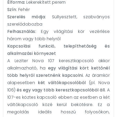
Élforma:
Lekerekített perem
Szín:
Fehér
Szerelés módja:
Süllyesztett, szabványos
szerelődobozba
Felhasználás:
Egy világítási kör vezérlése
három vagy több helyről
Kapcsolási funkció, telepíthetőség és
alkalmazási környezet
A Leziter Nova 107 keresztkapcsoló akkor
alkalmazható, ha
egy világítási kört kettőnél
több helyről szeretnénk kapcsolni.
Az áramkör
alapesetben
két váltókapcsolóból
(pl. Nova
106)
és egy vagy több keresztkapcsolóból áll.
A
107-es köztes kapcsoló ebben az esetben a két
váltókapcsoló közé kerül bekötésre. Ez a
megoldás ideális hosszú folyosókon,