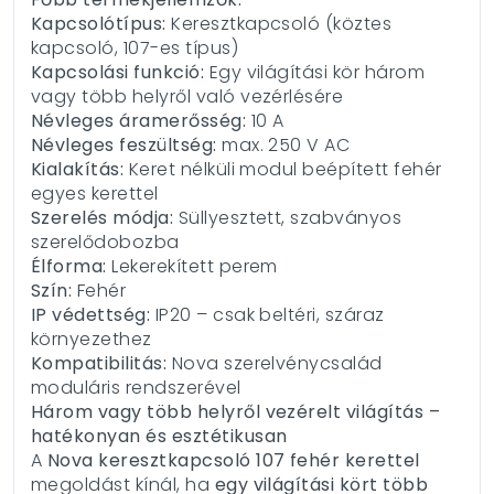
Kapcsolótípus:
Keresztkapcsoló (köztes
kapcsoló, 107-es típus)
Kapcsolási funkció:
Egy világítási kör három
vagy több helyről való vezérlésére
Névleges áramerősség:
10 A
Névleges feszültség:
max. 250 V AC
Kialakítás:
Keret nélküli modul beépített fehér
egyes kerettel
Szerelés módja:
Süllyesztett, szabványos
szerelődobozba
Élforma:
Lekerekített perem
Szín:
Fehér
IP védettség:
IP20 – csak beltéri, száraz
környezethez
Kompatibilitás:
Nova szerelvénycsalád
moduláris rendszerével
Három vagy több helyről vezérelt világítás –
hatékonyan és esztétikusan
A
Nova keresztkapcsoló 107 fehér kerettel
megoldást kínál, ha
egy világítási kört több