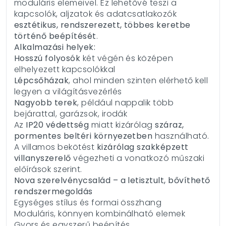
moduláris elemeivel. Ez lehetővé teszi a
kapcsolók, aljzatok és adatcsatlakozók
esztétikus, rendszerezett, többes keretbe
történő beépítését
.
Alkalmazási helyek:
Hosszú folyosók
két végén és középen
elhelyezett kapcsolókkal
Lépcsőházak
, ahol minden szinten elérhető kell
legyen a világításvezérlés
Nagyobb terek
, például nappalik több
bejárattal, garázsok, irodák
Az
IP20 védettség
miatt kizárólag
száraz,
pormentes beltéri környezetben
használható.
A villamos bekötést
kizárólag szakképzett
villanyszerelő
végezheti a vonatkozó műszaki
előírások szerint.
Nova szerelvénycsalád – a letisztult, bővíthető
rendszermegoldás
Egységes stílus és formai összhang
Moduláris, könnyen kombinálható elemek
Gyors és egyszerű beépítés