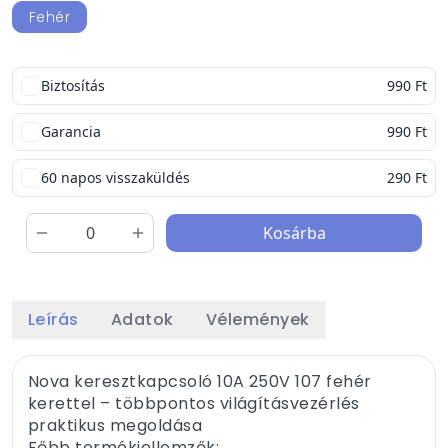
Fehér
Biztosítás
990 Ft
Garancia
990 Ft
60 napos visszaküldés
290 Ft
Kosárba
Leírás
Adatok
Vélemények
Nova keresztkapcsoló 10A 250V 107 fehér
kerettel – többpontos világításvezérlés
praktikus megoldása
Főbb termékjellemzők: