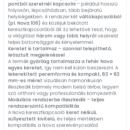
pontból szeretnél kapcsolni
– például hosszú
folyosón, lépcsőházban, több bejáratú
helyiségekben. A rendszer két
váltókapcsolóból
(pl. Nova 106)
és közéjük bekötött
keresztkapcsolóból áll. Ez lehetővé teszi, hogy
a világítást
három vagy több helyről
vezéreld
teljes biztonsággal és kényelemmel.
Keretet is tartalmaz – azonnal telepíthető,
letisztult megjelenéssel
A termék
gyárilag tartalmazza a fehér Nova
egyes keretet
, így nem kell külön beszerezni. A
lekerekített peremforma és kompakt, 83 × 83
mm-es méret
vizuálisan harmonikusan
illeszkedik bármely modern belső térbe, legyen
szó otthoni vagy professzionális környezetről.
Moduláris rendszerbe illeszkedik – teljes
rendszerszintű kompatibilitás
A Nova keresztkapcsoló
keret nélküli,
süllyesztett kivitelű
, és teljes mértékben
kompatibilis a Nova szerelvénycsalád