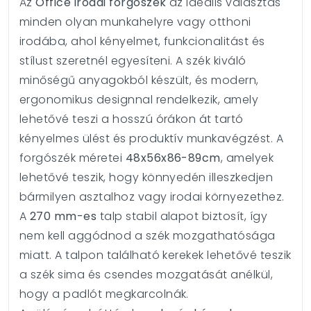
Az
Office irodai forgószék
az ideális választás
minden olyan munkahelyre vagy otthoni
irodába, ahol kényelmet, funkcionalitást és
stílust szeretnél egyesíteni. A szék kiváló
minőségű anyagokból készült, és modern,
ergonomikus designnal rendelkezik, amely
lehetővé teszi a hosszú órákon át tartó
kényelmes ülést és produktív munkavégzést. A
forgószék méretei
48x56x86-89cm
, amelyek
lehetővé teszik, hogy könnyedén illeszkedjen
bármilyen asztalhoz vagy irodai környezethez.
A
270 mm-es
talp stabil alapot biztosít, így
nem kell aggódnod a szék mozgathatósága
miatt. A talpon található kerekek lehetővé teszik
a szék sima és csendes mozgatását anélkül,
hogy a padlót megkarcolnák.