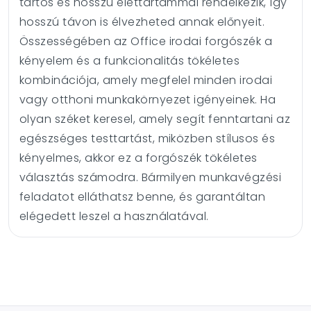
tartós és hosszú élettartammal rendelkezik, így
hosszú távon is élvezheted annak előnyeit.
Összességében az Office irodai forgószék a
kényelem és a funkcionalitás tökéletes
kombinációja, amely megfelel minden irodai
vagy otthoni munkakörnyezet igényeinek. Ha
olyan széket keresel, amely segít fenntartani az
egészséges testtartást, miközben stílusos és
kényelmes, akkor ez a forgószék tökéletes
választás számodra. Bármilyen munkavégzési
feladatot elláthatsz benne, és garantáltan
elégedett leszel a használatával.