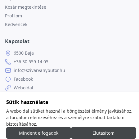
Kosár megtekintése
Profilom
Kedvencek
Kapcsolat
6500 Baja
+36 30 559 14 05
info@szivarvanybutor.hu
Facebook
Weboldal
Sütik használata
A weboldal sütiket használ a böngészési élmény javításához,
a forgalom elemzéséhez és a személyre szabott tartalom
© 2026
minden jog fenntartva.
biztosításához.
Mindent elfogadok
Elutasítom