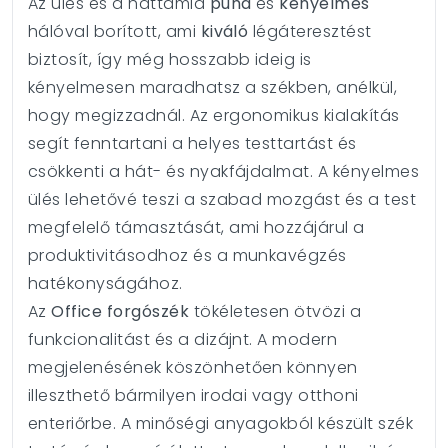
Az ülés és a háttámla
puha
és
kényelmes
hálóval borított, ami
kiváló
légáteresztést
biztosít, így még hosszabb ideig is
kényelmesen maradhatsz a székben, anélkül,
hogy megizzadnál. Az ergonomikus kialakítás
segít fenntartani a helyes testtartást és
csökkenti a hát- és nyakfájdalmat. A kényelmes
ülés lehetővé teszi a szabad mozgást és a test
megfelelő támasztását, ami hozzájárul a
produktivitásodhoz és a munkavégzés
hatékonyságához.
Az
Office forgószék
tökéletesen ötvözi a
funkcionalitást és a dizájnt. A modern
megjelenésének köszönhetően könnyen
illeszthető bármilyen irodai vagy otthoni
enteriőrbe. A minőségi anyagokból készült szék