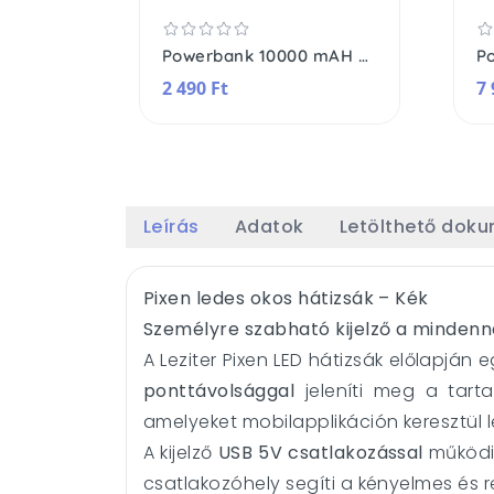
Powerbank 10000 mAH 2A 10W
2 490 Ft
7 
Leírás
Adatok
Letölthető dok
Pixen ledes okos hátizsák – Kék
Személyre szabható kijelző a minden
A Leziter Pixen LED hátizsák előlapján 
ponttávolsággal
jeleníti meg a tart
amelyeket mobilapplikáción keresztül le
A kijelző
USB 5V csatlakozással
működik
csatlakozóhely segíti a kényelmes és re