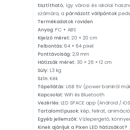
tisztítható
, így városi és iskolai haszn
számára, a
párnázott vállpántok
pedig
Termékadatok röviden
Anyag:
PC + ABS
Kijelző méret:
20 × 20 cm
Felbontás:
64 × 64 pixel
Ponttávolság:
2,9 mm
Hátizsák méret:
30 × 26 × 12 cm
Súly:
1,3 kg
Szín:
Kék
Tápellátás:
USB 5V (power bankról műk
Kapcsolat:
WiFi és Bluetooth
Vezérlés:
LED SPACE app (Android / iOS
Tartalomtípusok:
kép, felirat, animáció,
Egyéb jellemzők:
Vízlepergető, könnyen 
Kinek ajánljuk a Pixen LED hátizsákot?