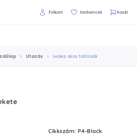
Fiókom
Kedvencek
Kosár
zdőlap
Utazás
Ledes okos hátizsák
ekete
Cikkszám: P4-Black