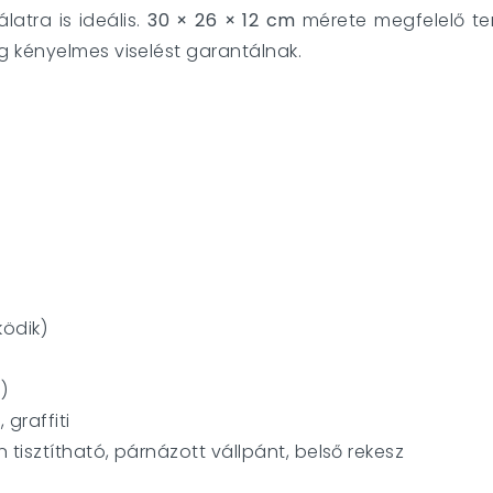
álatra is ideális.
30 × 26 × 12 cm
mérete megfelelő ter
 kényelmes viselést garantálnak.
ödik)
)
 graffiti
tisztítható, párnázott vállpánt, belső rekesz