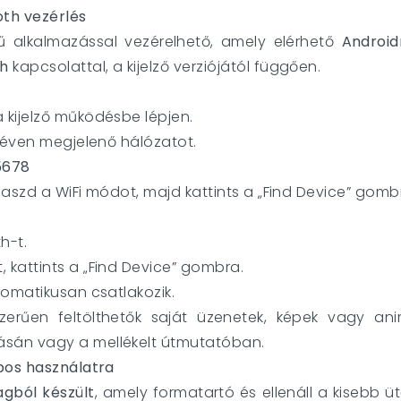
oth vezérlés
 alkalmazással vezérelhető, amely elérhető
Android
th
kapcsolattal, a kijelző verziójától függően.
 kijelző működésbe lépjen.
 néven megjelenő hálózatot.
5678
aszd a WiFi módot, majd kattints a „Find Device” gomb
h-t.
kattints a „Find Device” gombra.
tomatikusan csatlakozik.
zerűen feltölthetők saját üzenetek, képek vagy an
sán vagy a mellékelt útmutatóban.
pos használatra
gból készült
, amely formatartó és ellenáll a kisebb 