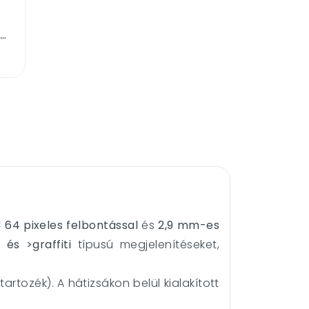
owerbank 5000 mAH 2A 10W
 64 pixeles felbontással
és
2,9 mm-es
 és >graffiti
típusú megjelenítéseket,
tartozék). A hátizsákon belül kialakított