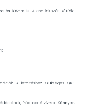
ra és iOS-re
is. A csatlakozás kétféle
ra.
imációk. A letöltéshez szükséges
QR-
ütődéseknek, fröccsenő víznek.
Könnyen