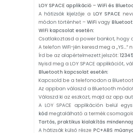
LOY SPACE applikáció – WiFi és Blueto
A hátizsák kijelzője a
LOY SPACE
nevű
módon történhet –
WiFi
vagy
Bluetoo
WiFi kapcsolat esetén:
Csatlakoztasd a power bankot, hogy a
A telefon WiFi-jén keresd meg a „YS…”
Írd be az alapértelmezett jelszót:
1234
Nyisd meg a LOY SPACE applikációt, vál
Bluetooth kapcsolat esetén:
Kapcsold be a telefonodon a Bluetoot
Az appban válaszd a Bluetooth módot, 
Válaszd ki az eszközt, majd az app au
A LOY SPACE applikáción belül egys
kód
megtalálható a termék csomagolá
Tartós, praktikus kialakítás mindenna
A hátizsák külső része
PC+ABS műanya