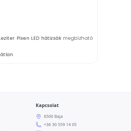
Leziter Pixen LED hátizsák
megbízható
látlan
Kapcsolat
6500 Baja
+36 30 559 14 05