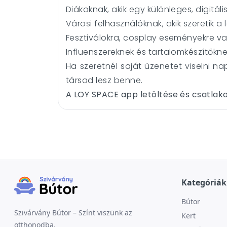
Diákoknak, akik egy különleges, digitál
Városi felhasználóknak, akik szeretik a
Fesztiválokra, cosplay eseményekre va
Influenszereknek és tartalomkészítőknek
Ha szeretnél saját üzenetet viselni 
társad lesz benne.
A LOY SPACE app letöltése és csatlak
Kategóriák
Bútor
Szivárvány Bútor – Színt viszünk az
Kert
otthonodba.