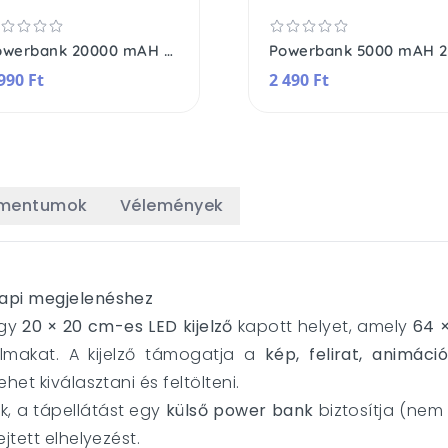
Powerbank 20000 mAH 2A 10W
P
990 Ft
2 490 Ft
umentumok
Vélemények
napi megjelenéshez
egy
20 × 20 cm-es LED kijelző
kapott helyet, amely
64 ×
almakat. A kijelző támogatja a
kép, felirat, animáció
het kiválasztani és feltölteni.
, a tápellátást egy
külső power bank
biztosítja (nem 
jtett elhelyezést.