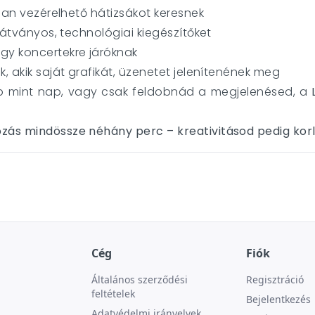
isan vezérelhető hátizsákot keresnek
 látványos, technológiai kiegészítőket
gy koncertekre járóknak
, akik saját grafikát, üzenetet jelenítenének meg
nap mint nap, vagy csak feldobnád a megjelenésed, a
ozás mindössze néhány perc – kreativitásod pedig kor
Cég
Fiók
Általános szerződési
Regisztráció
feltételek
Bejelentkezés
Adatvédelmi irányelvek