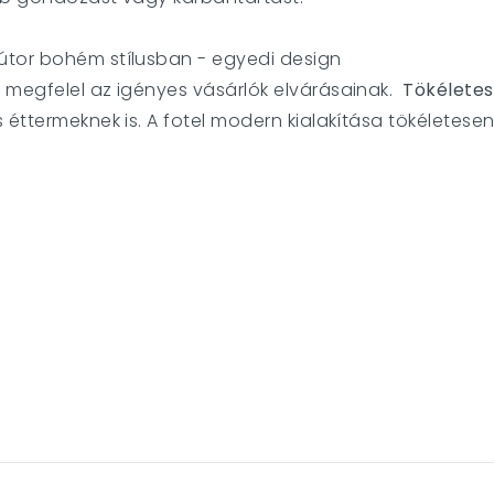
útor bohém stílusban - egyedi design
 megfelel az igényes vásárlók elvárásainak.
Tökéletes
éttermeknek is. A fotel modern kialakítása tökéletesen i