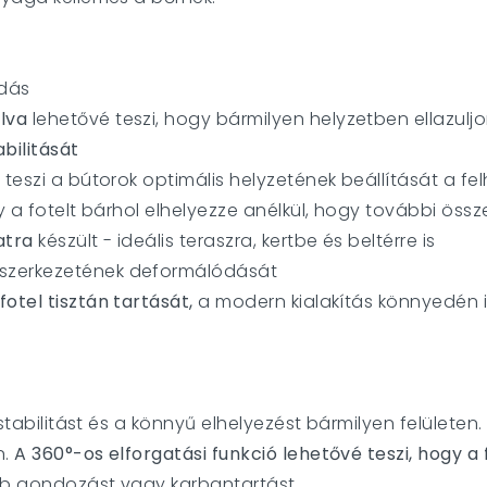
ldás
lva
lehetővé teszi, hogy bármilyen helyzetben ellazulj
abilitását
teszi a bútorok optimális helyzetének beállítását a fel
y a fotelt bárhol elhelyezze anélkül, hogy további össz
atra
készült - ideális teraszra, kertbe és beltérre is
szerkezetének deformálódását
 fotel tisztán tartását,
a modern kialakítás könnyedén i
 stabilitást és a könnyű elhelyezést bármilyen felületen.
n.
A 360°-os elforgatási funkció lehetővé teszi, hogy a 
b gondozást vagy karbantartást.