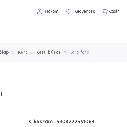
Fiókom
Kedvencek
Kosár
őlap
Kert
Kerti bútor
Kerti fotel
l
Cikkszám: 5908227361063