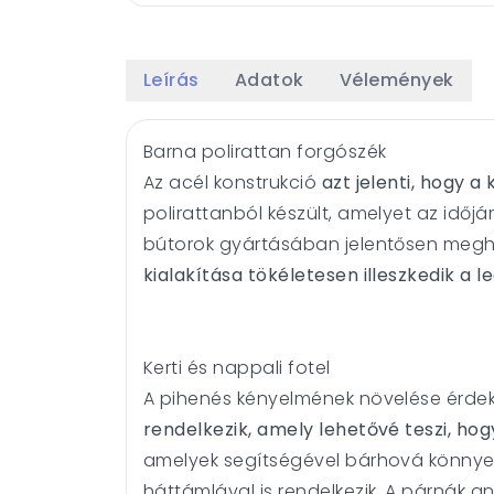
Leírás
Adatok
Vélemények
Barna polirattan forgószék
Az acél konstrukció
azt jelenti, hogy a
polirattanból készült, amelyet az időjá
bútorok gyártásában jelentősen meghoss
kialakítása tökéletesen illeszkedik a
Kerti és nappali fotel
A pihenés kényelmének növelése érdeké
rendelkezik, amely lehetővé teszi, hog
amelyek segítségével bárhová könnyen
háttámlával is rendelkezik. A párnák a