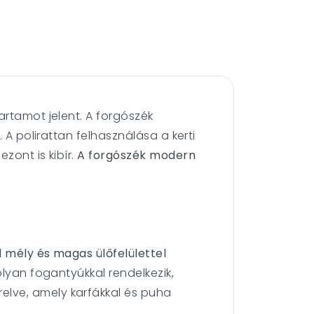
artamot jelent. A forgószék
 A polirattan felhasználása a kerti
zont is kibír.
A forgószék modern
l mély és magas ülőfelülettel
lyan fogantyúkkal rendelkezik,
elve, amely karfákkal és puha