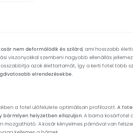
 kosár nem deformálódik és szilárd
, ami hosszabb élett
rási viszonyokkal szembeni nagyobb ellenállás jellemez.
zabbítja azok élettartamát, így a kerti fotel több sze
 legdivatosabb elrendezésekbe.
ben a fotel ülőfelülete optimálisan profilozott.
A fote
y bármilyen helyzetben ellazuljon.
A barna kosárfotel o
 mozgatható. A kosár kényelmes párnával van felszer
nyaga kellemes a bőrnek.