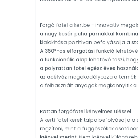
Forgó fotel a kertbe - innovatív mego
a nagy kosár puha párnákkal kombiná
kialakítása pozitívan befolyásolja a
st
A 360°-os elforgatási funkció
lehetővé 
a funkcionális alap
lehetővé teszi, hog
a polyrattan fotel egész éves használ
az acélváz
megakadályozza a termék 
a felhasznált anyagok megkönnyítik
a
Rattan forgófotel kényelmes üléssel
A kerti fotel kerek talpa befolyásolja a
rögzíteni, mint a függőszékek esetébe
igényei szerint.
Nem igényel különöseb