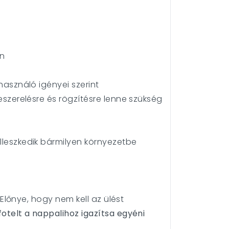
on
használó igényei szerint
eszerelésre és rögzítésre lenne szükség
lleszkedik bármilyen környezetbe
 Előnye, hogy nem kell az ülést
fotelt a nappalihoz igazítsa egyéni