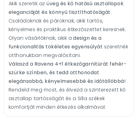
Akik szeretik az
üveg és kő hatású asztallapok
eleganciáját és könnyű tisztíthatóságát
.
Családoknak és pároknak, akik tartós,
kényelmes és praktikus étkezőszettet keresnek.
Olyan vásárlóknak, akik a
design és a
funkcionalitás tökéletes egyensúlyát
szeretnék
otthonukban megvalósítani.
Válaszd a Ravena 4+1 étkezőgarnitúrát fehér-
szürke színben, és tedd otthonodat
elegánsabbá, kényelmesebbé és időtállóbbá!
Rendeld meg most, és élvezd a szinterezett kő
asztallap tartósságát és a Silla székek
komfortját minden étkezés alkalmával.