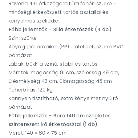
Ravena 4+1 étkezőgarnitúra fehér-szürke –
minőségi étkezőszett tartós asztallal és
kényelmes székekkel
Főbb jellemzők – Silla étkezőszék (4 db):
Szín: szürke
Anyag: polipropilén (PP) ülőfelület, szürke PVC
párnázat
Lábak: bükkfa színű, stabil és tartós
Méretek: magasság 81 cm, szélesség 49 cm,
ülésmélység 43 cm, ülőmagasság 45 cm
Teherbírás: 120 kg
Könnyen tisztítható, extra kényelmet nyújtó
párnázat
Főbb jellemzők – Bora 140 cm szögletes
szinterezett kő étkezőasztal (1 db):
Méret: 140 × 80 × 75 cm