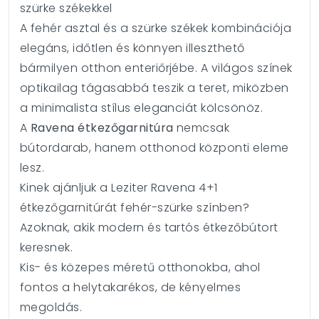
szürke székekkel
A fehér asztal és a szürke székek kombinációja
elegáns, időtlen és könnyen illeszthető
bármilyen otthon enteriőrjébe. A világos színek
optikailag tágasabbá teszik a teret, miközben
a minimalista stílus eleganciát kölcsönöz.
A
Ravena étkezőgarnitúra
nemcsak
bútordarab, hanem otthonod központi eleme
lesz.
Kinek ajánljuk a Leziter Ravena 4+1
étkezőgarnitúrát fehér-szürke színben?
Azoknak, akik modern és tartós étkezőbútort
keresnek.
Kis- és közepes méretű otthonokba, ahol
fontos a helytakarékos, de kényelmes
megoldás.