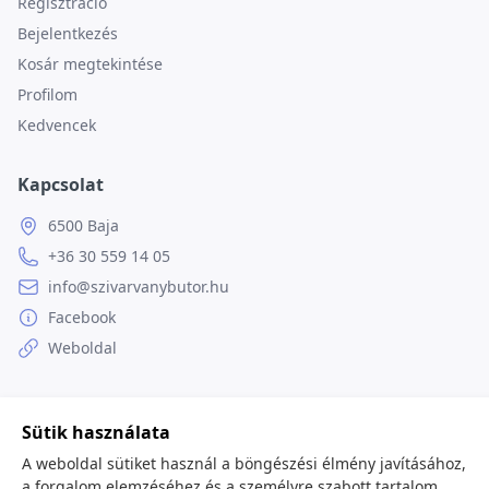
Regisztráció
Bejelentkezés
Kosár megtekintése
Profilom
Kedvencek
Kapcsolat
6500 Baja
+36 30 559 14 05
info@szivarvanybutor.hu
Facebook
Weboldal
Sütik használata
© 2026
minden jog fenntartva.
A weboldal sütiket használ a böngészési élmény javításához,
a forgalom elemzéséhez és a személyre szabott tartalom