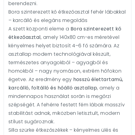
berendezni.
Bora szinterezett kő étkezőasztal fehér lábakkal
– karcálló és elegáns megoldás
A szett központi eleme a
Bora szinterezett kő
étkezőasztal
, amely 140x80 cm-es méretével
kényelmes helyet biztosít 4–6 fő számára. Az
asztallap modern technológiával készült,
természetes anyagokból – agyagból és
homokból – nagy nyomáson, extrém hőfokon
égetve. Az eredmény egy
hosszú élettartamú,
karcálló, foltálló és hőálló asztallap
, amely a
mindennapos használat során is megőrzi
szépségét. A fehérre festett fém lábak masszív
stabilitást adnak, miközben letisztult, modern
stílust sugároznak.
Silla szürke étkezőszékek – kényelmes ülés és