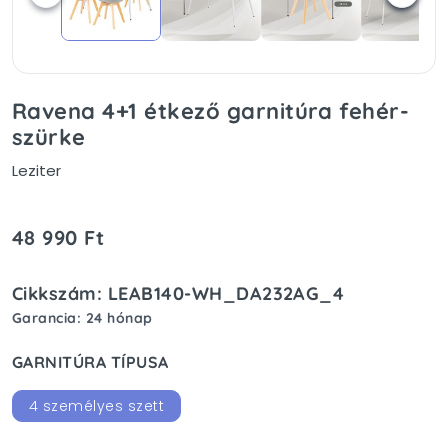
Ravena 4+1 étkező garnitúra fehér-
szürke
Leziter
48 990 Ft
Cikkszám: LEAB140-WH_DA232AG_4
Garancia: 24 hónap
GARNITÚRA TÍPUSA
4 személyes szett