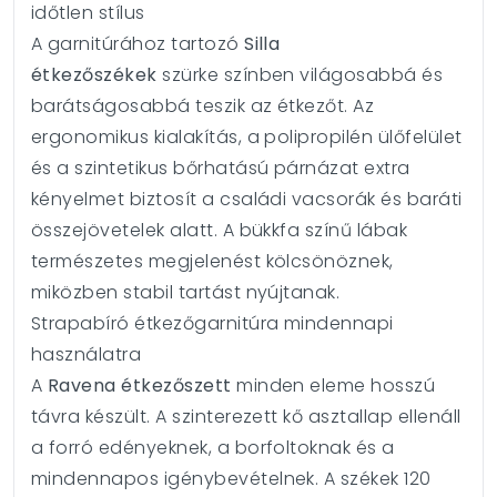
időtlen stílus
A garnitúrához tartozó
Silla
étkezőszékek
szürke színben világosabbá és
barátságosabbá teszik az étkezőt. Az
ergonomikus kialakítás, a polipropilén ülőfelület
és a szintetikus bőrhatású párnázat extra
kényelmet biztosít a családi vacsorák és baráti
összejövetelek alatt. A bükkfa színű lábak
természetes megjelenést kölcsönöznek,
miközben stabil tartást nyújtanak.
Strapabíró étkezőgarnitúra mindennapi
használatra
A
Ravena étkezőszett
minden eleme hosszú
távra készült. A szinterezett kő asztallap ellenáll
a forró edényeknek, a borfoltoknak és a
mindennapos igénybevételnek. A székek 120