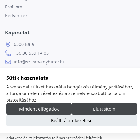
Profilom
Kedvencek
Kapcsolat
6500 Baja
+36 30 559 14 05
info@szivarvanybutor.hu
Facebook
Sütik használata
Weboldal
A weboldal sütiket használ a böngészési élmény javításához,
a forgalom elemzéséhez és a személyre szabott tartalom
biztosításához.
Mindent elfogadok
Elutasítom
© 2026
minden jog fenntartva.
Beállítások kezelése
Adatkezelési tájékoztató
Általános szerződési feltételek