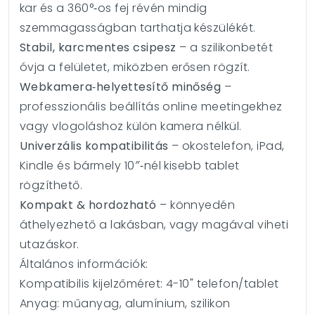
kar és a 360°‑os fej révén mindig
szemmagasságban tarthatja készülékét.
Stabil, karcmentes csipesz
– a szilikonbetét
óvja a felületet, miközben erősen rögzít.
Webkamera‑helyettesítő minőség
–
professzionális beállítás online meetingekhez
vagy vlogoláshoz külön kamera nélkül.
Univerzális kompatibilitás
– okostelefon, iPad,
Kindle és bármely 10″‑nél kisebb tablet
rögzíthető.
Kompakt & hordozható
– könnyedén
áthelyezhető a lakásban, vagy magával viheti
utazáskor.
Általános információk:
Kompatibilis kijelzőméret: 4-10" telefon/tablet
Anyag: műanyag, alumínium, szilikon