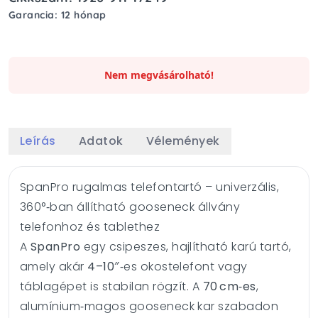
Garancia: 12 hónap
Nem megvásárolható!
Leírás
Adatok
Vélemények
SpanPro rugalmas telefontartó – univerzális,
360°‑ban állítható gooseneck állvány
telefonhoz és tablethez
A
SpanPro
egy csipeszes, hajlítható karú tartó,
amely akár
4–10″
‑es okostelefont vagy
táblagépet is stabilan rögzít. A
70 cm‑es
,
alumínium‑magos gooseneck kar szabadon