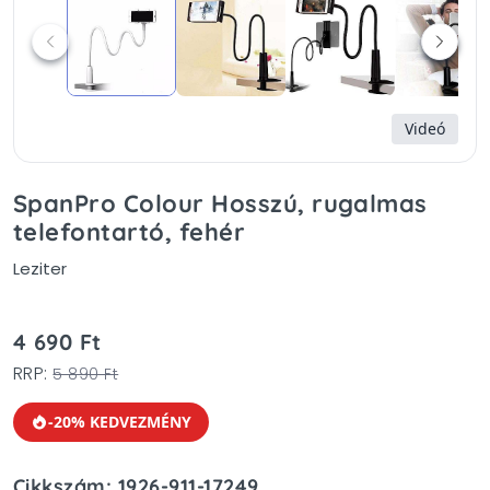
Videó
SpanPro Colour Hosszú, rugalmas
telefontartó, fehér
Leziter
4 690 Ft
RRP:
5 890 Ft
-20% KEDVEZMÉNY
Cikkszám: 1926-911-17249