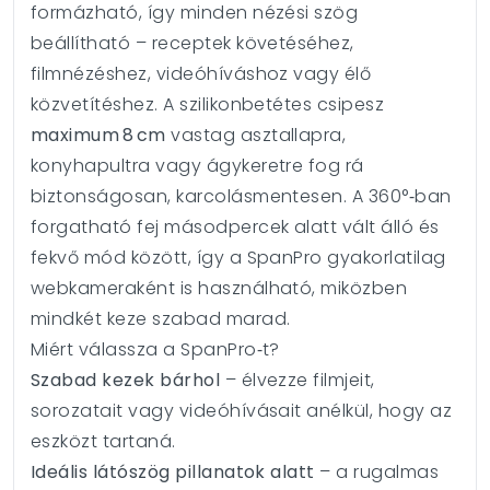
formázható, így minden nézési szög
beállítható – receptek követéséhez,
filmnézéshez, videóhíváshoz vagy élő
közvetítéshez. A szilikonbetétes csipesz
maximum 8 cm
vastag asztallapra,
konyhapultra vagy ágykeretre fog rá
biztonságosan, karcolásmentesen. A 360°‑ban
forgatható fej másodpercek alatt vált álló és
fekvő mód között, így a SpanPro gyakorlatilag
webkameraként is használható, miközben
mindkét keze szabad marad.
Miért válassza a SpanPro‑t?
Szabad kezek bárhol
– élvezze filmjeit,
sorozatait vagy videóhívásait anélkül, hogy az
eszközt tartaná.
Ideális látószög pillanatok alatt
– a rugalmas