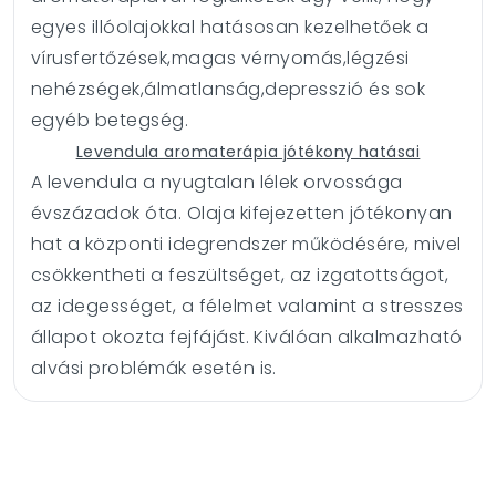
egyes illóolajokkal hatásosan kezelhetőek a
vírusfertőzések,magas vérnyomás,légzési
nehézségek,álmatlanság,depresszió és sok
egyéb betegség.
Levendula aromaterápia jótékony hatásai
A levendula a nyugtalan lélek orvossága
évszázadok óta. Olaja kifejezetten jótékonyan
hat a központi idegrendszer működésére, mivel
csökkentheti a feszültséget, az izgatottságot,
az idegességet, a félelmet valamint a stresszes
állapot okozta fejfájást. Kiválóan alkalmazható
alvási problémák esetén is.