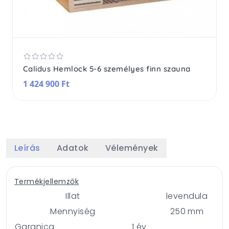
Calidus Hemlock 5-6 személyes finn szauna
1 424 900 Ft
Leírás
Adatok
Vélemények
Termékjellemzők
Illat
levendula
Mennyiség
250 mm
Garanica
1 év