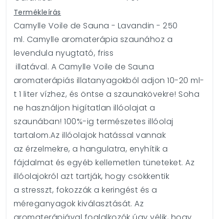
Termékleírás
Camylle Voile de Sauna - Lavandin - 250
ml.
Camylle aromaterápia szaunához a
levendula nyugtató, friss
illatával.
A Camylle Voile de Sauna
aromaterápiás illatanyagokból adjon 10-20 ml-
t 1 liter vízhez, és öntse a szaunakövekre! Soha
ne használjon higítatlan illóolajat a
szaunában!
100%-ig természetes illóolaj
tartalom.Az illóolajok hatással vannak
az érzelmekre, a hangulatra, enyhítik a
fájdalmat és egyéb kellemetlen tüneteket. Az
illóolajokról azt tartják, hogy csökkentik
a stresszt, fokozzák a keringést és a
méreganyagok kiválasztását. Az
aromaterápiával foglalkozók úgy vélik, hogy