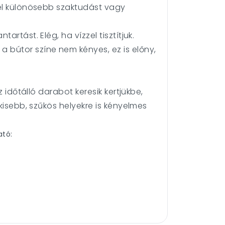
yel különösebb szaktudást vagy
rtást. Elég, ha vízzel tisztítjuk.
 bútor színe nem kényes, ez is előny,
 időtálló darabot keresik kertjükbe,
kisebb, szűkös helyekre is kényelmes
ató: