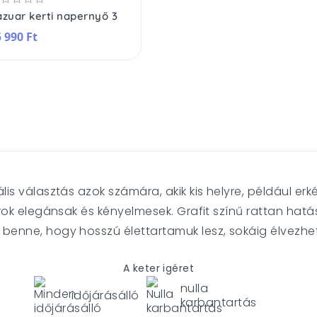
zuar kerti napernyő 3
 990 Ft
ális választás azok számára, akik kis helyre, például e
torok elegánsak és kényelmesek. Grafit színű rattan hatá
 benne, hogy hosszú élettartamuk lesz, sokáig élvezhet
A keter igéret
nulla
időjárásálló
karbantartás