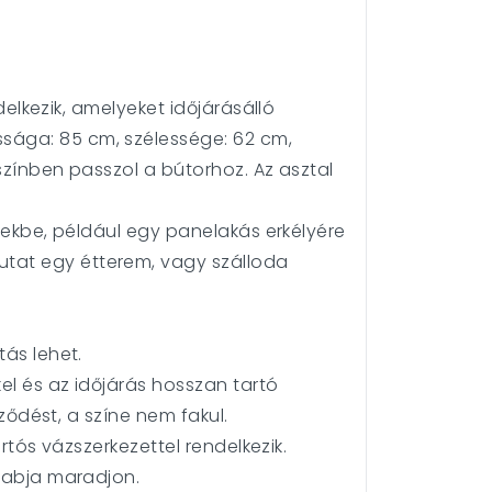
delkezik, amelyeket időjárásálló
sága: 85 cm, szélessége: 62 cm,
 színben passzol a bútorhoz. Az asztal
erekbe, például egy panelakás erkélyére
utat egy étterem, vagy szálloda
tás lehet.
kel és az időjárás hosszan tartó
eződést, a színe nem fakul.
rtós vázszerkezettel rendelkezik.
arabja maradjon.