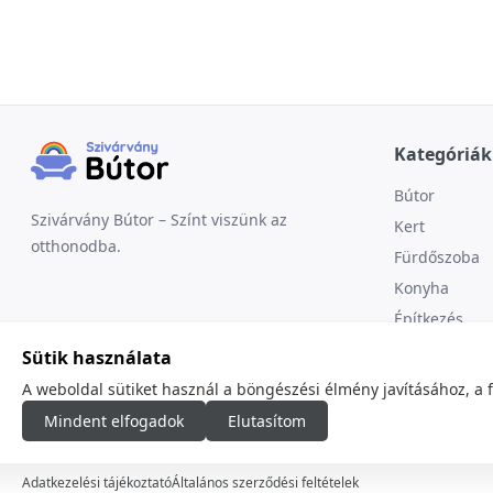
Kategóriák
Bútor
Szivárvány Bútor – Színt viszünk az
Kert
otthonodba.
Fürdőszoba
Konyha
Építkezés
Sütik használata
A weboldal sütiket használ a böngészési élmény javításához, a 
Mindent elfogadok
Elutasítom
© 2026
minden jog fenntartva.
Adatkezelési tájékoztató
Általános szerződési feltételek