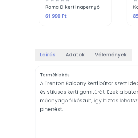
Roma D kerti napernyő
Ka
61 990 Ft
85
Leírás
Adatok
Vélemények
Termékleírás
A Trenton Balcony kerti bútor szett ide
és stílusos kerti garnitúrát. Ezek a bú
műanyagból készült, így biztos lehetsz
pihenést.