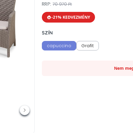
RRP:
70 970 Ft
-21% KEDVEZMÉNY
SZÍN
capuccino
Grafit
Nem meg