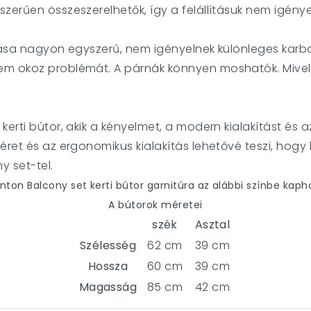
szerűen összeszerelhetők, így a felállításuk nem igén
tása nagyon egyszerű, nem igényelnek különleges karbanta
m okoz problémát. A párnák könnyen moshatók. Mivel a
erti bútor, akik a kényelmet, a modern kialakítást és az
éret és az ergonomikus kialakítás lehetővé teszi, hogy 
y set-tel.
nton Balcony set kerti bútor garnitúra az alábbi színbe kaph
A bútorok méretei
szék
Asztal
Szélesség
62 cm
39 cm
Hossza
60 cm
39 cm
Magasság
85 cm
42 cm