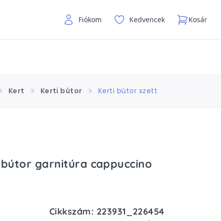
Fiókom
Kedvencek
Kosár
Kert
Kerti bútor
Kerti bútor szett
i bútor garnitúra cappuccino
Cikkszám: 223931_226454