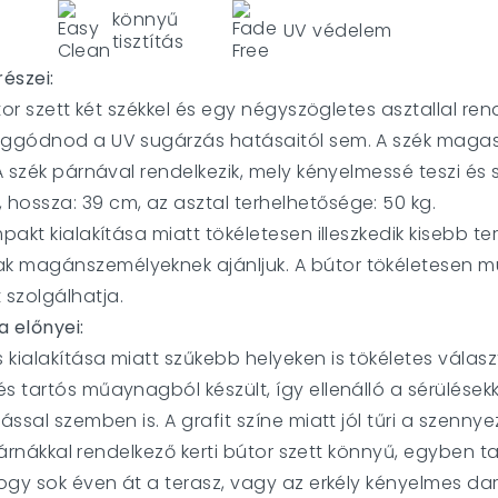
könnyű
UV védelem
tisztítás
észei:
tor szett két székkel és egy négyszögletes asztallal ren
 aggódnod a UV sugárzás hatásaitól sem. A szék magas
 A szék párnával rendelkezik, mely kényelmessé teszi és
hossza: 39 cm, az asztal terhelhetősége: 50 kg.
pakt kialakítása miatt tökéletesen illeszkedik kisebb t
k magánszemélyeknek ajánljuk. A bútor tökéletesen m
szolgálhatja.
a előnyei:
s kialakítása miatt szűkebb helyeken is tökéletes válasz
és tartós műaynagból készült, így ellenálló a sérülések
ással szemben is. A grafit színe miatt jól tűri a szenny
párnákkal rendelkező kerti bútor szett könnyű, egyben ta
hogy sok éven át a terasz, vagy az erkély kényelmes d