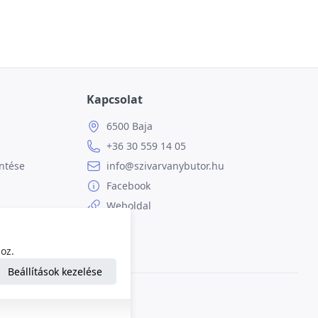
Kapcsolat
6500 Baja
+36 30 559 14 05
ntése
info@szivarvanybutor.hu
Facebook
Weboldal
oz.
Beállítások kezelése