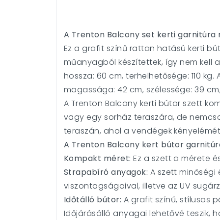
A Trenton Balcony set kerti garnitúra r
Ez a grafit színű rattan hatású kerti bú
műanyagból készítettek, így nem kell
hossza: 60 cm, terhelhetősége: 110 kg.
magassága: 42 cm, szélessége: 39 cm, 
A Trenton Balcony kerti bútor szett kom
vagy egy sorház teraszára, de nemcsa
teraszán, ahol a vendégek kényelémét 
A Trenton Balcony kert bútor garnitúr
Kompakt méret:
Ez a szett a mérete é
Strapabíró anyagok:
A szett minőségi 
viszontagságaival, illetve az UV sugárz
Időtálló bútor:
A grafit színű, stílusos 
Időjárásálló anyagai lehetővé teszik, 