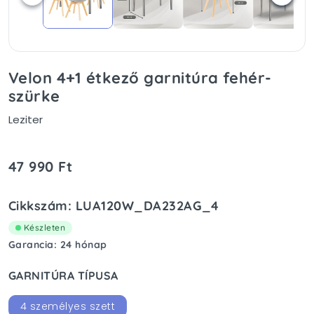
Velon 4+1 étkező garnitúra fehér-
szürke
Leziter
47 990 Ft
Cikkszám: LUA120W_DA232AG_4
Készleten
Garancia: 24 hónap
GARNITÚRA TÍPUSA
4 személyes szett