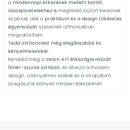
a
mindennapi étkezések mellett baráti
összejövetelekhez is
megfelelő bútort keresnek.
Azoknak, akik a
praktikum és a design tökéletes
egyensúlyát
szeretnék otthonukban
megvalósítani.
Tedd otthonodat még elegánsabbá és
kényelmesebbé!
Rendeld meg a
Velon 4+1 étkezőgarnitúrát
fehér-szürke színben
, és élvezd a modern
design, a kényelmes székek és a strapabíró
üvegasztal előnyeit minden étkezésnél!