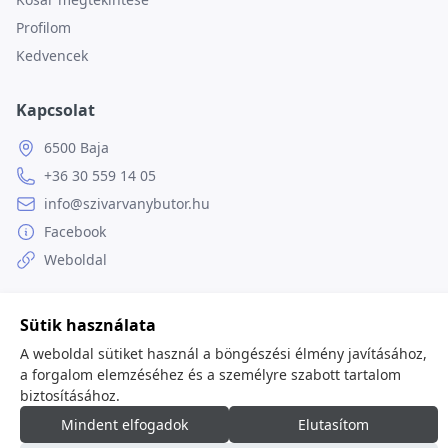
Profilom
Kedvencek
Kapcsolat
6500 Baja
+36 30 559 14 05
info@szivarvanybutor.hu
Facebook
Weboldal
Sütik használata
A weboldal sütiket használ a böngészési élmény javításához,
© 2026
minden jog fenntartva.
a forgalom elemzéséhez és a személyre szabott tartalom
biztosításához.
Mindent elfogadok
Elutasítom