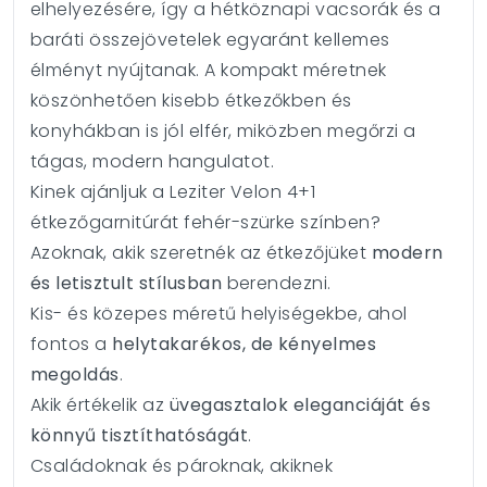
elhelyezésére, így a hétköznapi vacsorák és a
baráti összejövetelek egyaránt kellemes
élményt nyújtanak. A kompakt méretnek
köszönhetően kisebb étkezőkben és
konyhákban is jól elfér, miközben megőrzi a
tágas, modern hangulatot.
Kinek ajánljuk a Leziter Velon 4+1
étkezőgarnitúrát fehér-szürke színben?
Azoknak, akik szeretnék az étkezőjüket
modern
és letisztult stílusban
berendezni.
Kis- és közepes méretű helyiségekbe, ahol
fontos a
helytakarékos, de kényelmes
megoldás
.
Akik értékelik az
üvegasztalok eleganciáját és
könnyű tisztíthatóságát
.
Családoknak és pároknak, akiknek