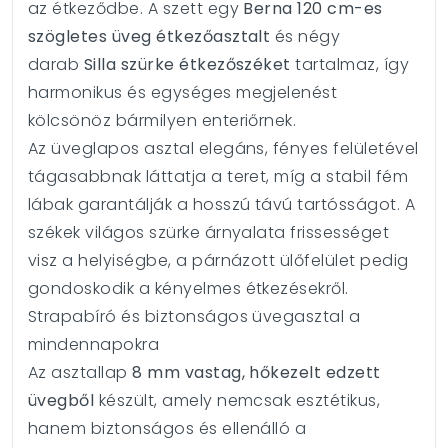
az étkeződbe. A szett egy
Berna 120 cm-es
szögletes üveg étkezőasztalt
és négy
darab
Silla szürke étkezőszéket
tartalmaz, így
harmonikus és egységes megjelenést
kölcsönöz bármilyen enteriőrnek.
Az üveglapos asztal elegáns, fényes felületével
tágasabbnak láttatja a teret, míg a stabil fém
lábak garantálják a hosszú távú tartósságot. A
székek világos szürke árnyalata frissességet
visz a helyiségbe, a párnázott ülőfelület pedig
gondoskodik a kényelmes étkezésekről.
Strapabíró és biztonságos üvegasztal a
mindennapokra
Az asztallap
8 mm vastag, hőkezelt edzett
üvegből
készült, amely nemcsak esztétikus,
hanem biztonságos és ellenálló a