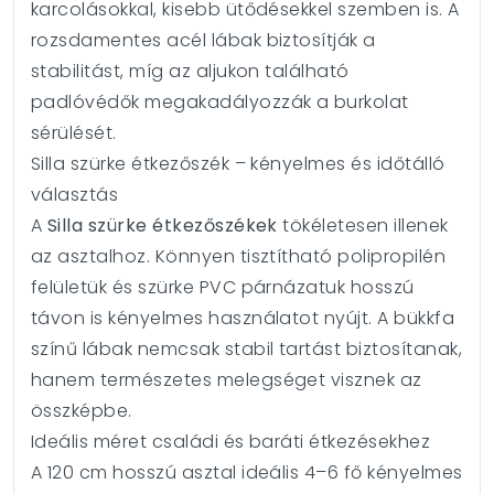
karcolásokkal, kisebb ütődésekkel szemben is. A
rozsdamentes acél lábak biztosítják a
stabilitást, míg az aljukon található
padlóvédők megakadályozzák a burkolat
sérülését.
Silla szürke étkezőszék – kényelmes és időtálló
választás
A
Silla szürke étkezőszékek
tökéletesen illenek
az asztalhoz. Könnyen tisztítható polipropilén
felületük és szürke PVC párnázatuk hosszú
távon is kényelmes használatot nyújt. A bükkfa
színű lábak nemcsak stabil tartást biztosítanak,
hanem természetes melegséget visznek az
összképbe.
Ideális méret családi és baráti étkezésekhez
A 120 cm hosszú asztal ideális 4–6 fő kényelmes