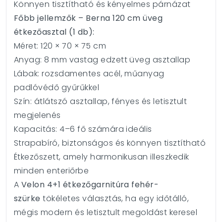
Könnyen tisztítható és kényelmes párnázat
Főbb jellemzők – Berna 120 cm üveg
étkezőasztal (1 db):
Méret: 120 × 70 × 75 cm
Anyag: 8 mm vastag edzett üveg asztallap
Lábak: rozsdamentes acél, műanyag
padlóvédő gyűrűkkel
Szín: átlátszó asztallap, fényes és letisztult
megjelenés
Kapacitás: 4–6 fő számára ideális
Strapabíró, biztonságos és könnyen tisztítható
Étkezőszett, amely harmonikusan illeszkedik
minden enteriőrbe
A
Velon 4+1 étkezőgarnitúra fehér-
szürke
tökéletes választás, ha egy időtálló,
mégis modern és letisztult megoldást keresel