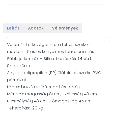
Leírás
Adatok
Vélemények
Velon 4+1 étkezőgarnitúra fehér-szürke –
modern stílus és kényelmes funkcionalitás
Főbb jellemzők – Silla étkezőszék (4 db):
Szín: szürke
Anyag: polipropilén (PP) ülőfelület, szürke PVC
párnázat
Lábak: bükkfa színű, stabil és tartós
Méretek: magasság 81 cm, szélesség 49 cm,
ülésmélység 43 cm, ülőmagasság 45 cm
Teherbírás: 120 kg