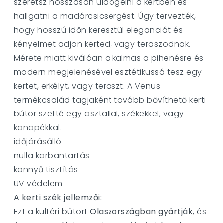
szeretsz hosszasan üldögélni a kertben és
hallgatni a madárcsicsergést. Úgy tervezték,
hogy hosszú időn keresztül eleganciát és
kényelmet adjon kerted, vagy teraszodnak.
Mérete miatt kiválóan alkalmas a pihenésre és
modern megjelenésével esztétikussá tesz egy
kertet, erkélyt, vagy teraszt. A Venus
termékcsalád tagjaként tovább bővíthető kerti
bútor szetté egy asztallal, székekkel, vagy
kanapékkal.
időjárásálló
nulla karbantartás
könnyű tisztítás
UV védelem
A kerti szék jellemzői:
Ezt a kültéri bútort
Olaszországban gyártják
, és