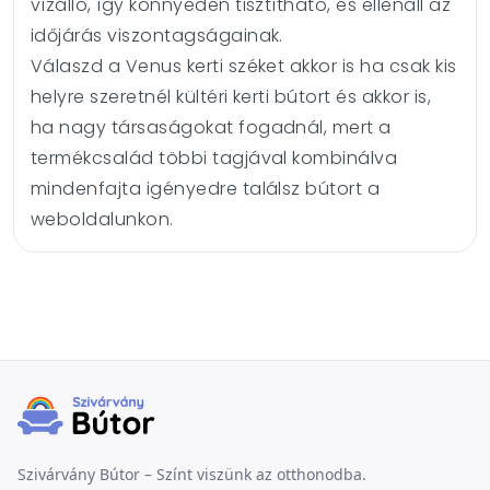
vízálló, így könnyedén tisztítható, és ellenáll az
időjárás viszontagságainak.
Válaszd a Venus kerti széket akkor is ha csak kis
helyre szeretnél kültéri kerti bútort és akkor is,
ha nagy társaságokat fogadnál, mert a
termékcsalád többi tagjával kombinálva
mindenfajta igényedre találsz bútort a
weboldalunkon.
Szivárvány Bútor – Színt viszünk az otthonodba.