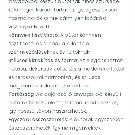
anyagokból készült bútornak nincs szüksége
különleges karbantartásra, így egész évben
használhatók szinte bármilyen időjárási
viszonyok között.
Könnyen tisztítható:
A bútor könnyen
tisztítható, és ellenáll a különféle
szennyeződéseknek és foltoknak.
Stílusos kialakítás és forma:
Az elegáns rattan
hatású, dekoratív kialakítás a modern kertekkel
és teraszokkal harmonizál, és stílusos
megjelenést kölcsönöz a kertnek.
Tartósság:
Az időjárásálló anyagokból készült
bútorok hosszú élettartammal rendelkeznek,
így hosszú távon használhatók.
Egyszerű összeszerelés:
A bútorok egyszerűen
összeszerelhetők, így nem igényelnek