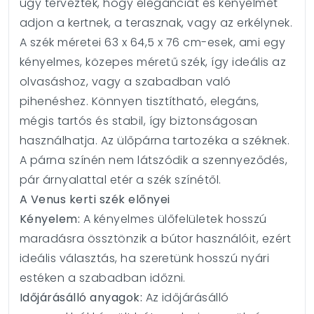
úgy tervezték, hogy eleganciát és kényelmet
adjon a kertnek, a terasznak, vagy az erkélynek.
A szék méretei 63 x 64,5 x 76 cm-esek, ami egy
kényelmes, közepes méretű szék, így ideális az
olvasáshoz, vagy a szabadban való
pihenéshez. Könnyen tisztítható, elegáns,
mégis tartós és stabil, így biztonságosan
használhatja. Az ülőpárna tartozéka a széknek.
A párna színén nem látszódik a szennyeződés,
pár árnyalattal etér a szék színétől.
A Venus kerti szék előnyei
Kényelem:
A kényelmes ülőfelületek hosszú
maradásra össztönzik a bútor használóit, ezért
ideális választás, ha szeretünk hosszú nyári
estéken a szabadban időzni.
Időjárásálló anyagok:
Az időjárásálló