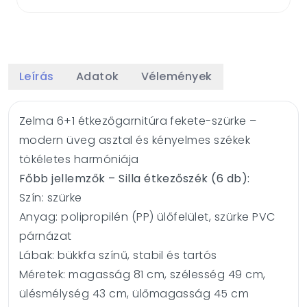
Leírás
Adatok
Vélemények
Zelma 6+1 étkezőgarnitúra fekete-szürke –
modern üveg asztal és kényelmes székek
tökéletes harmóniája
Főbb jellemzők – Silla étkezőszék (6 db):
Szín: szürke
Anyag: polipropilén (PP) ülőfelület, szürke PVC
párnázat
Lábak: bükkfa színű, stabil és tartós
Méretek: magasság 81 cm, szélesség 49 cm,
ülésmélység 43 cm, ülőmagasság 45 cm