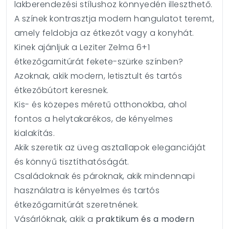
lakberendezési stílushoz könnyedén illeszthető.
A színek kontrasztja modern hangulatot teremt,
amely feldobja az étkezőt vagy a konyhát.
Kinek ajánljuk a Leziter Zelma 6+1
étkezőgarnitúrát fekete-szürke színben?
Azoknak, akik modern, letisztult és tartós
étkezőbútort keresnek.
Kis- és közepes méretű otthonokba, ahol
fontos a helytakarékos, de kényelmes
kialakítás.
Akik szeretik az üveg asztallapok eleganciáját
és könnyű tisztíthatóságát.
Családoknak és pároknak, akik mindennapi
használatra is kényelmes és tartós
étkezőgarnitúrát szeretnének.
Vásárlóknak, akik a
praktikum és a modern