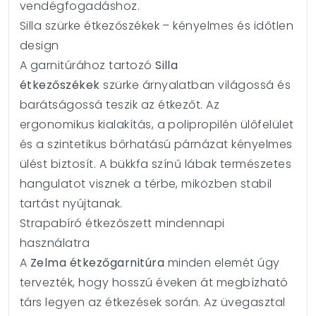
vendégfogadáshoz.
Silla szürke étkezőszékek – kényelmes és időtlen
design
A garnitúrához tartozó
Silla
étkezőszékek
szürke árnyalatban világossá és
barátságossá teszik az étkezőt. Az
ergonomikus kialakítás, a polipropilén ülőfelület
és a szintetikus bőrhatású párnázat kényelmes
ülést biztosít. A bükkfa színű lábak természetes
hangulatot visznek a térbe, miközben stabil
tartást nyújtanak.
Strapabíró étkezőszett mindennapi
használatra
A
Zelma étkezőgarnitúra
minden elemét úgy
tervezték, hogy hosszú éveken át megbízható
társ legyen az étkezések során. Az üvegasztal