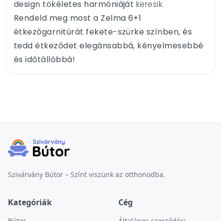
design tökéletes harmóniáját
keresik.
Rendeld meg most a Zelma 6+1
étkezőgarnitúrát fekete-szürke színben, és
tedd étkeződet elegánsabbá, kényelmesebbé
és időtállóbbá!
Szivárvány Bútor – Színt viszünk az otthonodba.
Kategóriák
Cég
Bútor
Általános szerződési