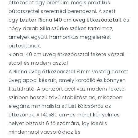
étkeződet egy prémium, mégis praktikus
bútorszettel szeretnéd berendezni. A szett
egy
Leziter Riona 140 cm üveg étkezőasztalt
és
négy darab
Silla szürke széket
tartalmaz,
amelyek együtt harmonikus megjelenést
biztosítanak.
Riona 140 cm üveg étkezőasztal fekete vázzal –
stabil és modern asztal
A
Riona üveg étkezőasztal
8 mm vastag edzett
üveglappal készült, amely karcálló és könnyen
tisztítható. A porszórt acél váz modern fekete
színben hosszú távú stabilitást ad, miközben
elegáns, minimalista stílust kölcsönöz az
étkezőnek. A 140x80 cm-es méret kényelmes
helyet biztosít 6 fő számára, így ideális
mindennapi vacsorákhoz és