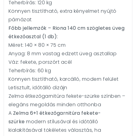
Teherbírás: 120 kg
Könnyen tisztítható, extra kényelmet nyújtó
párnázat
Főbb jellemzők – Riona 140 cm szögletes üveg
étkezőasztal (1 db):
Méret: 140 × 80 × 75 cm
Anyag: 8 mm vastag edzett üveg asztallap
Váz: fekete, porszórt acél
Teherbírás: 60 kg
Könnyen tisztítható, karcálló, modern felület
Letisztult, időtálló dizájn
Zelma étkezőgarnitúra fekete-szürke színben –
elegáns megoldás minden otthonba
A
Zelma 6+1 étkezőgarnitúra fekete-
szürke
modern stílusával és időtálló
kialakításával tökéletes választás, ha