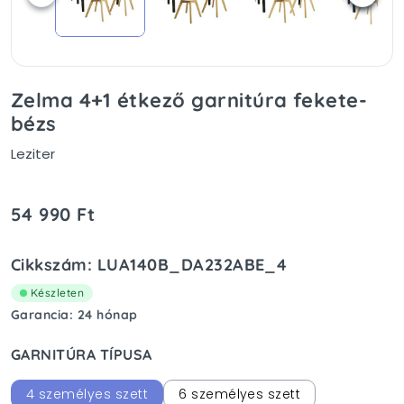
Zelma 4+1 étkező garnitúra fekete-
bézs
Leziter
54 990 Ft
Cikkszám: LUA140B_DA232ABE_4
Készleten
Garancia: 24 hónap
GARNITÚRA TÍPUSA
4 személyes szett
6 személyes szett