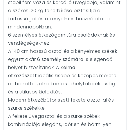
stabil fém váza és karcálló üveglapja, valamint
a székek 120 kg teherbírása biztosítja a
tartósságot és a kényelmes használatot a
mindennapokban.
6 személyes étkezőgarnitúra családoknak és
vendégségekhez
A 140 cm hosszú asztal és a kényelmes székek
együtt akár
6 személy számára
is elegendő
helyet biztosítanak. A
Zelma
étkezőszett
ideális kisebb és közepes méretű
otthonokba, ahol fontos a helytakarékosság
és a stílusos kialakítás.
Modern étkezőbútor szett fekete asztallal és
szürke székekkel
A fekete üvegasztal és a szürke székek
kombinációja elegáns, időtlen és bármilyen