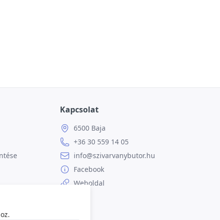
Kapcsolat
6500 Baja
+36 30 559 14 05
ntése
info@szivarvanybutor.hu
Facebook
Weboldal
oz.