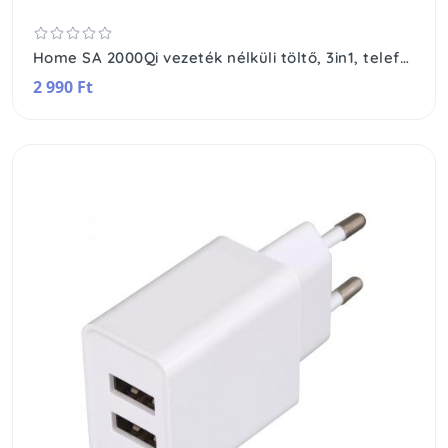
Home SA 2000Qi vezeték nélküli töltő, 3in1, telefon, óra, fülhallgató, Qi szabvány, USB-C
2 990 Ft