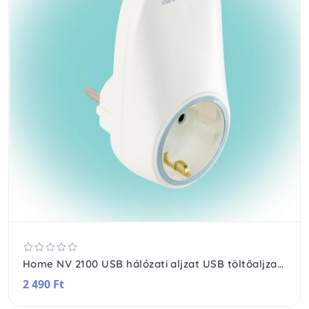
Home NV 2100 USB hálózati aljzat USB töltőaljzatokkal, 2xUSB töltőaljzat 5V/max.2,1A, földelt hálózati aljzat gyermekvédő zsaluval
2 490 Ft