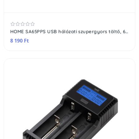
HOME SA65PPS USB hálózati szupergyors töltő, 65Watt, 2in1: USB-A + USB-C aljzat, QC + PD + PPS gyorstöltés, GaN technológia
8 190 Ft