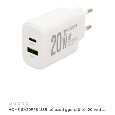
HOME SA20PPS USB hálózati gyorstöltő, 20 Watt, 2in1: USB-A + USB-C aljzat, QC + PD + PPS gyorstöltés, GaN technológia