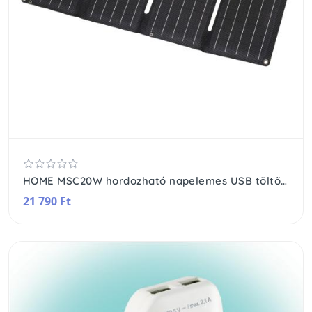
HOME MSC20W hordozható napelemes USB töltő, összecsukható, 20Watt, USB-A + USB-C + DC kimenet, PD gyorstöltés, LED töltésjelző, felakasztható, tartozék karabinerekkel
21 790 Ft