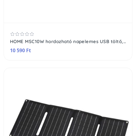
HOME MSC10W hordozható napelemes USB töltő, összecsukható, 10Watt, 2xUSB, LED töltésjelző, felakasztható, tartozék karabinerekkel
10 590 Ft