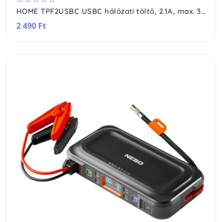
HOME TPF2USBC USBC hálózati töltő, 2.1A, max. 3680 W, 2 db földelt hálózati aljzat gyermekvédő zsaluval
2 490 Ft