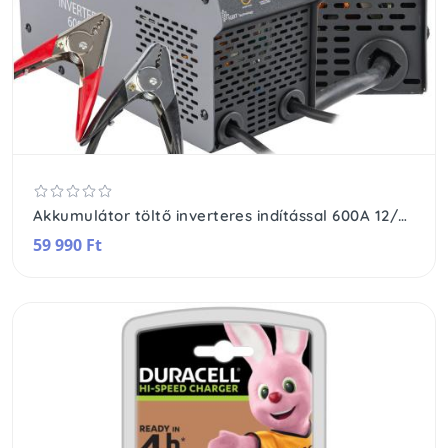
Akkumulátor töltő inverteres indítással 600A 12/24 V Töltő 80A PM-PI-600T
59 990 Ft