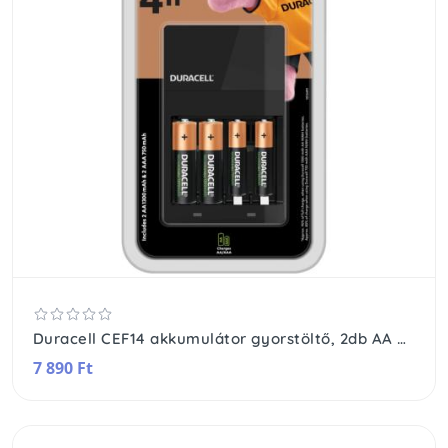
Duracell CEF14 akkumulátor gyorstöltő, 2db AA és 2db AAA újratölthető akkumulátorral
7 890 Ft