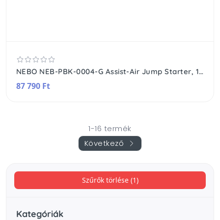
NEBO NEB-PBK-0004-G Assist-Air Jump Starter, 1500 A, 55,5 Wh akkumulátor, 120 PSI, 1x USB-A (2,1 A), 1x USB-C (20 W), 200 lm, indítás rásegítő
87 790 Ft
1-16 termék
Következő
Szűrők törlése (1)
Kategóriák