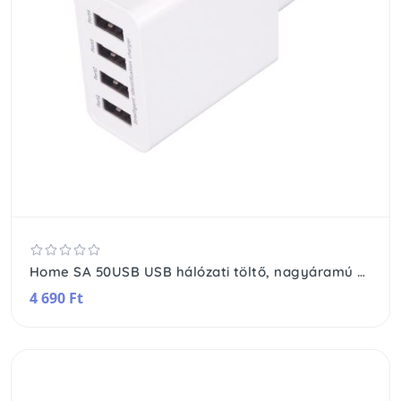
Home SA 50USB USB hálózati töltő, nagyáramú gyorstöltés, 4db 5V/3,1 A megosztott USB kimenet
4 690 Ft