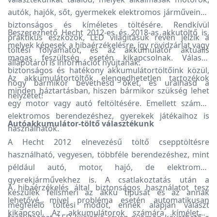
autók, hajók, sőt, gyermekek elektromos járműveinek
biztonságos és kíméletes töltésére. Rendkívül
Beszerezhető Hecht 2012-es és 2018-as akkutöltő is,
praktikus eszközök, LED világításuk révén jelzik a
melyek képesek a hibaérzékelésre, így rövidzárlat vagy
töltési folyamatot, és az akkumulátor aktuális
magas feszültség esetén kikapcsolnak. Válassz
állapotáról is információt nyújtanak.
biztonságos és hatékony akkumulátortöltőink közül,
Az akkumulátortöltők elengedhetetlen tartozékok
hogy bármikor bevethesd őket, és uralhasd a
minden háztartásban, hiszen bármikor szükség lehet
helyzetet!
egy motor vagy autó feltöltésére. Emellett számos
elektromos berendezéshez, gyerekek játékaihoz is
Autóakkumulátor-töltő választékunk
használhatók.
A Hecht 2012 elnevezésű töltő csepptöltésre
használható, vegyesen, többféle berendezéshez, mint
például autó, motor, hajó, de elektromos
gyerekjárművekhez is. A csatlakoztatás után a
A hibaérzékelés által biztonságos használatot tesz
készülék felismeri az akku típusát és az annak
lehetővé, mivel probléma esetén automatikusan
megfelelő töltési módot, ennek alapján választ
kikapcsol. Az akkumulátorok számára kíméletes,