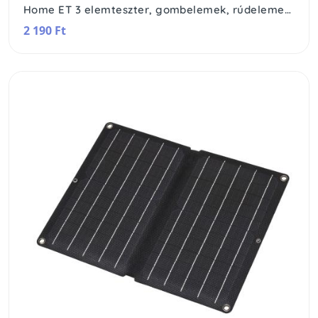
Home ET 3 elemteszter, gombelemek, rúdelemek és 9 V-os telepek ellenőrzéséhez, egyszerű és gyors, áttekinthető kezelés
2 190 Ft