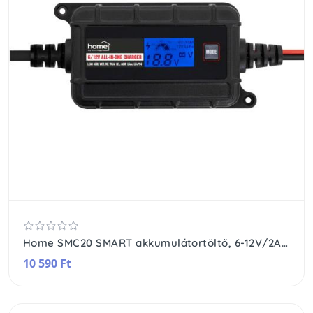
Home SMC20 SMART akkumulátortöltő, 6-12V/2A, LCD kijelző, teljesen automatikus, minden elterjedt akkutípushoz, digitális kijelző, karbantartó töltés, kétféle csatlakozókábel
10 590 Ft