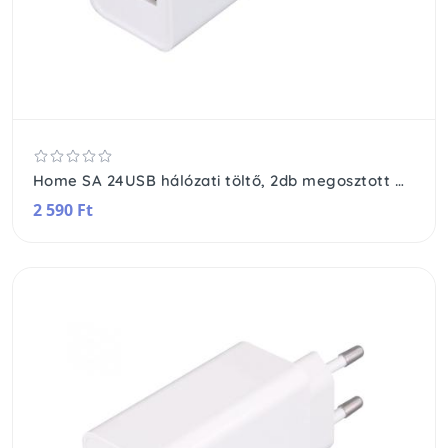
Home SA 24USB hálózati töltő, 2db megosztott USB kimenet, egyidejűleg 2 készülék tölthető
2 590 Ft