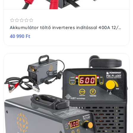
Akkumulátor töltő inverteres indítással 400A 12/24 V Töltő 40A PM-PI-400T
40 990 Ft