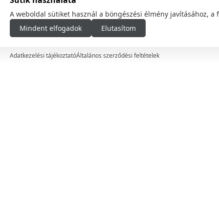
Sütik használata
Szolgáltatások
A weboldal sütiket használ a böngészési élmény javításához, a 
Mindent elfogadok
Elutasítom
Higiénia
Szezonális
Adatkezelési tájékoztató
Általános szerződési feltételek
Autóápolási termékek
Márkák
Ár