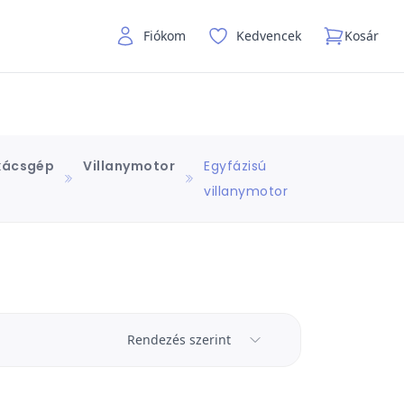
Fiókom
Kedvencek
Kosár
kácsgép
Villanymotor
Egyfázisú
villanymotor
Rendezés szerint