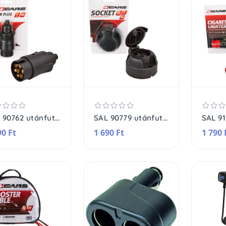
SAL 90762 utánfutó lengő csatlakozódugó, 7 pólus, törésgátló
SAL 90779 utánfutó csatlakozóaljzat, 7 pólus, védőfedél, 70mm átmérő
90 Ft
1 690 Ft
1 790 