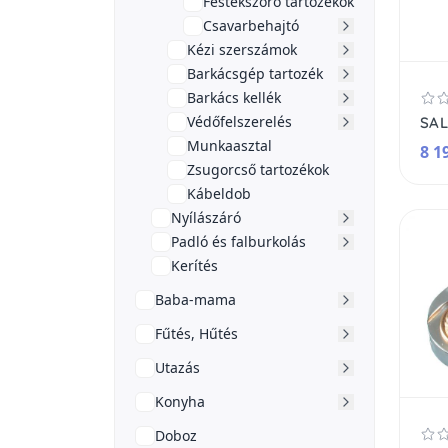
Festékszóró tartozékok
Csavarbehajtó
Kézi szerszámok
Barkácsgép tartozék
Barkács kellék
Védőfelszerelés
Munkaasztal
8 1
Zsugorcső tartozékok
Kábeldob
Nyílászáró
Padló és falburkolás
Kerítés
Baba-mama
Fűtés, Hűtés
Utazás
Konyha
Doboz