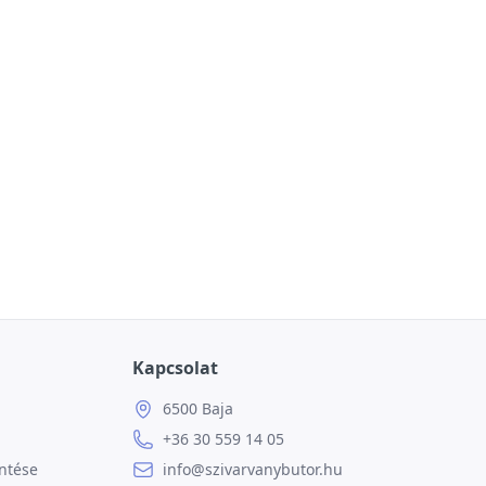
Kapcsolat
6500 Baja
+36 30 559 14 05
ntése
info@szivarvanybutor.hu