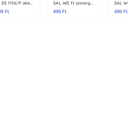
SAL SS 1116/P akkumulátor-csatlakozó, pozitív pólus, M8 csavar, 16mm alátét, titánium
SAL WS 11 szivargyújtó lengőaljzat, autós porszívó, hűtőláda
90 Ft
490 Ft
490 Ft