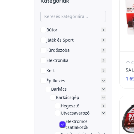
Kategóriák
Bútor
Játék és Sport
Fürdőszoba
Elektronika
Kert
1 6
Építkezés
Barkács
Barkácsgép
Hegesztő
Ütvecsavarozó
Elektromos
csatlakozók