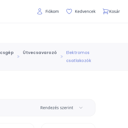
Fiókom
Kedvencek
Kosár
ácsgép
Ütvecsavarozó
Elektromos
csatlakozók
Rendezés szerint