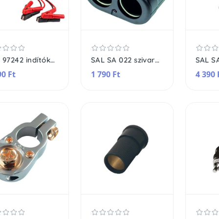
SAL 97242 indítókábel, max. 600A, 4m
SAL SA 022 szivargyújtó elosztó, 2 készülék, max. 5A
90 Ft
1 790 Ft
4 390 