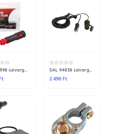
SAL 91998 szivargyújtó lengődugó, F8A biztosíték, kapcsolható, forrasztandó
SAL 94838 szivargyújtó hosszabbító, 10A biztosíték, 4m
Ft
2 490 Ft