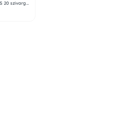
SAL WS 20 szivargyújtó lengődugó, F3A biztosíték