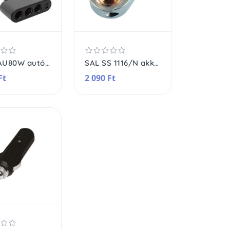
SAL SAU80W autós feszültségelosztó és USB töltő, 3.4A USB töltő, max.80Watt, fém burkolat, Voltmérő, autó-akkumulátor állapotának ellenőrzése, 12/24V járművekhez
SAL SS 1116/N akkumulátor-csatlakozó, negatív pólus, M8 csavar, 16mm alátét, titánium
Ft
2 090 Ft