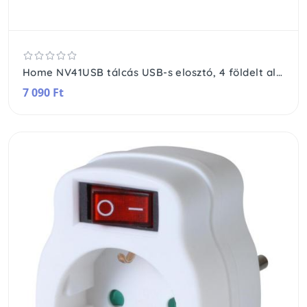
Home NV41USB tálcás USB-s elosztó, 4 földelt aljzat, 4 USB aljzat össz. 1,9A, elforgatható csatlakozódugó, max.3680W,
7 090 Ft