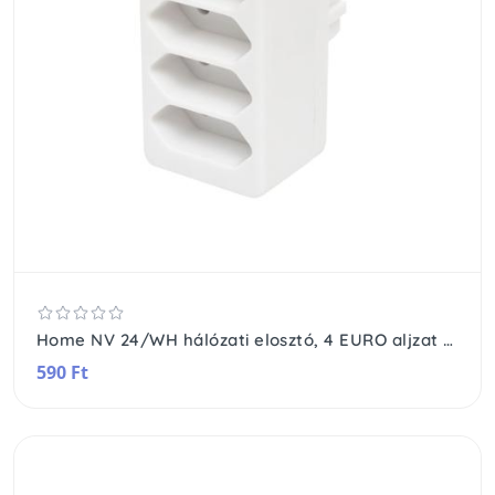
Home NV 24/WH hálózati elosztó, 4 EURO aljzat gyermekvédelemmel ellátva, max. 4 x 500 W, fehér
590 Ft