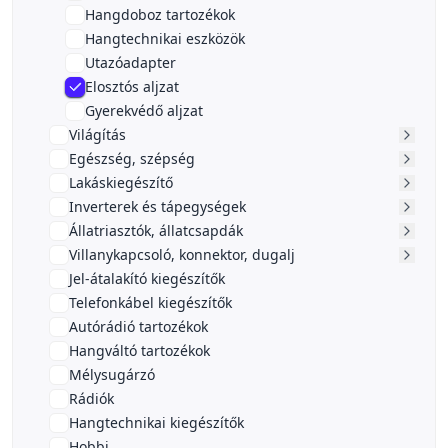
Hangdoboz tartozékok
Hangtechnikai eszközök
Utazóadapter
Elosztós aljzat
Gyerekvédő aljzat
Világítás
Egészség, szépség
Lakáskiegészítő
Inverterek és tápegységek
Állatriasztók, állatcsapdák
Villanykapcsoló, konnektor, dugalj
Jel-átalakító kiegészítők
Telefonkábel kiegészítők
Autórádió tartozékok
Hangváltó tartozékok
Mélysugárzó
Rádiók
Hangtechnikai kiegészítők
Hobbi