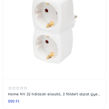
Home NV 22 hálózati elosztó, 2 földelt aljzat gyermekvédelemmel ellátva, (max. 3680W), fehér
890 Ft