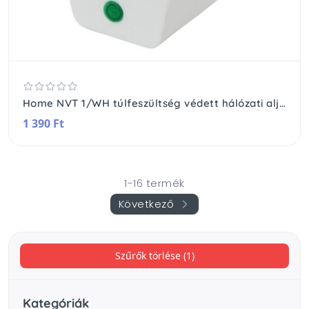
Home NVT 1/WH túlfeszültség védett hálózati aljzat, gyermekvédelemmel ellátva, túlfeszültségvédelem 4500 A-ig, IP20 kivitel, max.3680W, fehér
1 390 Ft
1-16 termék
Következő
Szűrők törlése (1)
Kategóriák