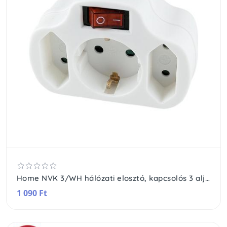
Home NVK 3/WH hálózati elosztó, kapcsolós 3 aljzat ( 1 földelt + 2 euró ), 250 V ~/ 50 Hz / 16 A / 3500 W
1 090 Ft