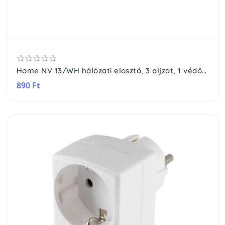
Home NV 13/WH hálózati elosztó, 3 aljzat, 1 védőérintkezős aljzat (max. 3500W), 2 EURO aljzat (max. 500W), fehér
890 Ft