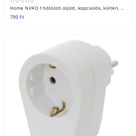
Home NVKO 1 hálózati aljzat, kapcsolós, kültéri, gyermekvédelemmel ellátva, IP44 védelem, max.3680W
790 Ft