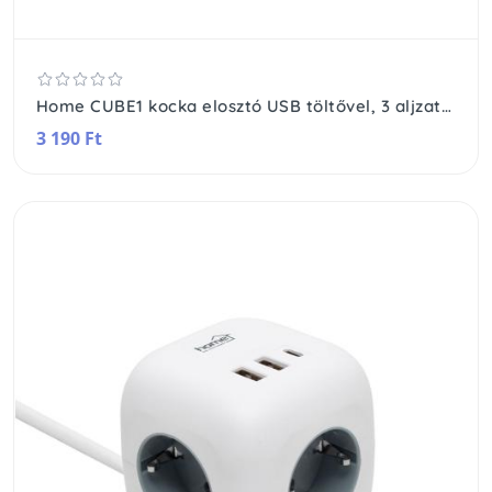
Home CUBE1 kocka elosztó USB töltővel, 3 aljzat gyermekvédelemmel, 1db USB C, 2db USB A, max. 3680 W
3 190 Ft