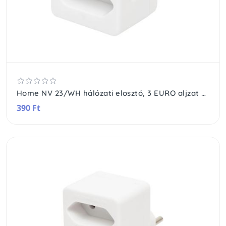
Home NV 23/WH hálózati elosztó, 3 EURO aljzat gyermekvédelemmel ellátva, max. 3 x 500 W, fehér
390 Ft