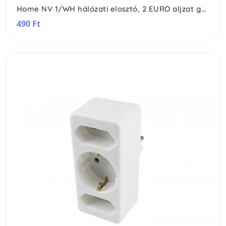
Home NV 1/WH hálózati elosztó, 2 EURO aljzat gyermekvédelemmel ellátva, 2x500W, fehér
490 Ft