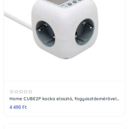
Home CUBE2P kocka elosztó, fogyasztásmérővel, max. 3680 W, 3 aljzat gyermekvédelemmel, 1,5 m hosszú vezeték
4 490 Ft