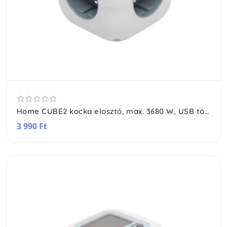
Home CUBE2 kocka elosztó, max. 3680 W, USB töltő, 3 aljzat gyermekvédelemmel, 1,5 m hosszú vezeték
3 990 Ft