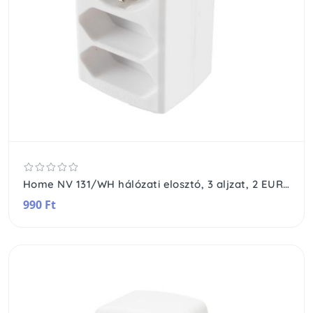
Home NV 131/WH hálózati elosztó, 3 aljzat, 2 EURO aljzat, 1 védőérintkezős aljzat (max. 3680W), fehér
990 Ft