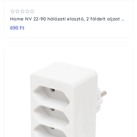
Home NV 22-90 hálózati elosztó, 2 földelt aljzat gyermekvédelemmel ellátva, 90°-ban elfordított aljzat, (max. 3680W), fehér
690 Ft