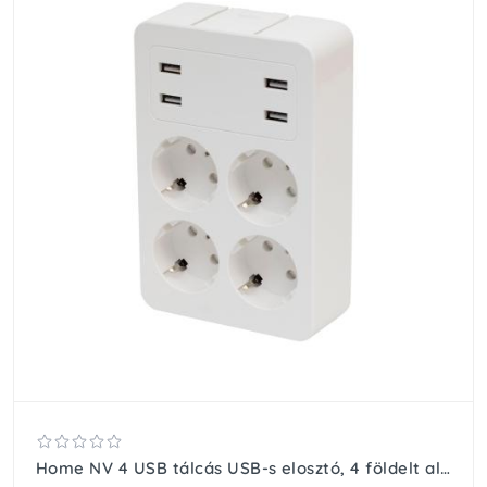
Home NV 4 USB tálcás USB-s elosztó, 4 földelt aljzat, 4 USB aljzat össz 2,4A, elforgatható csatlakozódugó, max.3680W