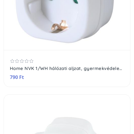
Home NVK 1/WH hálózati aljzat, gyermekvédelemmel ellátva, kapcsolós, IP20 kivitel, max. 3680W, fehér
790 Ft