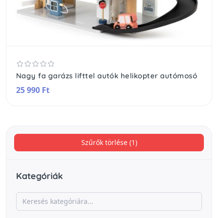
Nagy fa garázs lifttel autók helikopter autómosó
25 990 Ft
Szűrők törlése (1)
Kategóriák