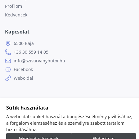
Profilom
Kedvencek
Kapcsolat
6500 Baja
+36 30 559 14 05
info@szivarvanybutor.hu
Facebook
Weboldal
Sütik használata
© 2026
minden jog fenntartva.
A weboldal sütiket használ a böngészési élmény javításához,
a forgalom elemzéséhez és a személyre szabott tartalom
biztosításához.
Mindent elfogadok
Elutasítom