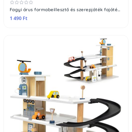
Fagyi árus formabeillesztő és szerepjáték fajáték készlet
1 490 Ft