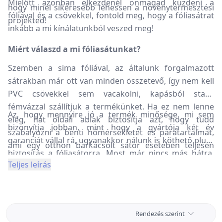
Mielőtt azonban elkezdenél önmagad küzdeni a
hogy minél sikeresebb lehessen a növénytermesztési
fóliával és a csövekkel, fontold meg, hogy a fóliasátrat
projekted!
inkább a mi kínálatunkból veszed meg!
Miért válaszd a mi fóliasátunkat?
Szemben a sima fóliával, az általunk forgalmazott
sátrakban már ott van minden összetevő, így nem kell
PVC csövekkel sem vacakolni, kapásból stabil
fémvázzal szállítjuk a termékünket. Ha ez nem lenne
Az, hogy mennyire jó a termék minősége, mi sem
elég, hat oldali ablak biztosítja azt, hogy tudd
bizonyítja jobban, mint hogy a gyártója két év
szabályozni a benti hőmérsékletet és páratartalmat,
garanciát vállal rá, ugyanakkor nálunk is köthető plusz
ami egy otthon barkácsolt sátor esetében teljesen
biztosítás a fóliasátorra. Most már nincs más hátra,
lehetetlen.
Teljes leírás
mint kiválasztani a megfelelő méretet, és indulhat is a
növénytermesztés!
Rendezés szerint