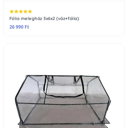
Fólia melegház 3x6x2 (váz+fólia)
26 990 Ft