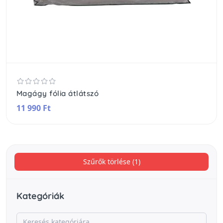
Magágy fólia átlátszó
11 990 Ft
Szűrők törlése (1)
Kategóriák