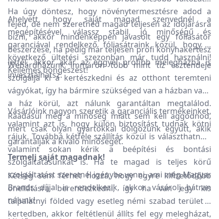
Ha úgy döntesz, hogy növénytermesztésre adod a
Ahelyett, hogy saját magad szenvednél a
fejed, de nem szeretnéd magad teljesen az időjárásra
megépítésével, válassz stabil, jó minőségű és
bízni, akkor mindenképpen javasolt egy fóliasátor
garanciával rendelkező fóliasátraink közül, hogy a
beszerzése, ha pedig már teljesen profi konyhakertész
következő ültetési szezonban már tudd használni!
lettél, akkor akár az eggyel profibb melegházba is
Webáruházunk immáron több mint tíz esztendeje
Kellemes böngészést!
invesztálhatsz.
szolgálja ki a kertészkedni és az otthont teremteni
vágyókat, így ha bármire szükséged van a házban vagy
a ház körül, azt nálunk garantáltan megtalálod.
Vásárlóink nagyon szeretik a garanciális termékeinket,
Ráadásul még a minőség miatt sem kell aggódnod,
valamint azt is, hogy külön biztosítást tudnak kötni
mert csak olyan gyártókkal dolgozunk együtt, akik
rájuk. Továbbá kétféle szállítás közül is választhatnak,
garantálják a kiváló minőséget.
valamint sokan kérik a beépítési és bontási
Termelj saját magadnak!
szolgáltatásunkat is. Ha te magad is teljes körű
szolgáltatást szeretnél igénybe venni, ami még Magyar
Kétség sem férhet hozzá, hogy egyre kifizetődőbb
Brands díjjal is rendelkezik, akkor vásárolj bátran
önellátásra berendezkedni, így ha van egy kis
nálunk!
talpalatnyi földed vagy esetleg némi szabad terület a
kertedben, akkor feltétlenül állíts fel egy melegházat,